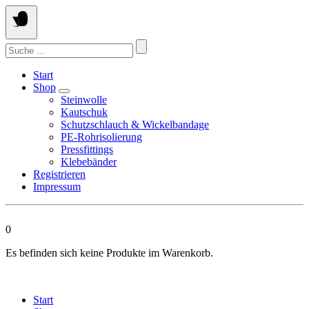
Springen
Sie
zum
Suchen
Inhalt
nach:
Start
Shop
Steinwolle
Kautschuk
Schutzschlauch & Wickelbandage
PE-Rohrisolierung
Pressfittings
Klebebänder
Registrieren
Impressum
0
Es befinden sich keine Produkte im Warenkorb.
Start