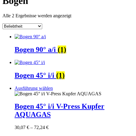
Bogen
Nach
Alle 2 Ergebnisse werden angezeigt
Beliebtheit
sortiert
Bogen 90° a/i
(1)
Bogen 45° i/i
(1)
Dieses
Ausführung wählen
Produkt
weist
mehrere
Bogen 45° i/i V-Press Kupfer
Varianten
AQUAGAS
auf.
Die
Optionen
Preisspanne:
30,07
€
–
72,24
€
können
30,07 €