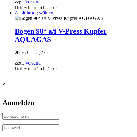
auf
zzgl.
Versand
bis
der
72,24 €
Lieferzeit: sofort lieferbar
Produktseite
Dieses
Ausführung wählen
gewählt
Produkt
werden
weist
mehrere
Bogen 90° a/i V-Press Kupfer
Varianten
AQUAGAS
auf.
Die
Optionen
Preisspanne:
20,56
€
–
51,25
€
können
20,56 €
auf
zzgl.
Versand
bis
der
51,25 €
Lieferzeit: sofort lieferbar
Produktseite
gewählt
werden
×
Anmelden