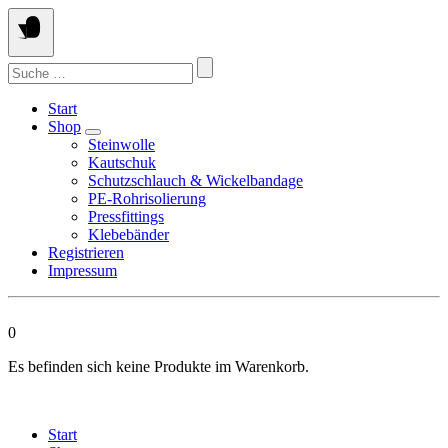
Springen
Sie
zum
Suchen
Inhalt
nach:
Start
Shop
Steinwolle
Kautschuk
Schutzschlauch & Wickelbandage
PE-Rohrisolierung
Pressfittings
Klebebänder
Registrieren
Impressum
0
Es befinden sich keine Produkte im Warenkorb.
Start