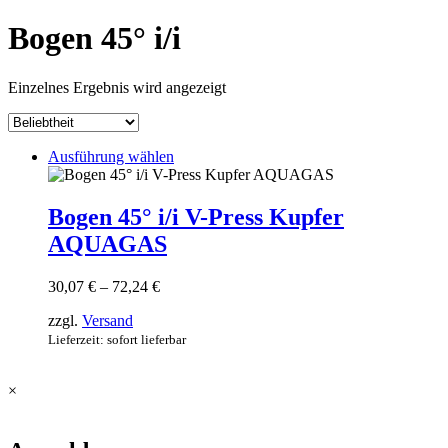
Bogen 45° i/i
Einzelnes Ergebnis wird angezeigt
Dieses
Ausführung wählen
Produkt
weist
mehrere
Bogen 45° i/i V-Press Kupfer
Varianten
AQUAGAS
auf.
Die
Optionen
Preisspanne:
30,07
€
–
72,24
€
können
30,07 €
auf
zzgl.
Versand
bis
der
72,24 €
Lieferzeit: sofort lieferbar
Produktseite
gewählt
werden
×