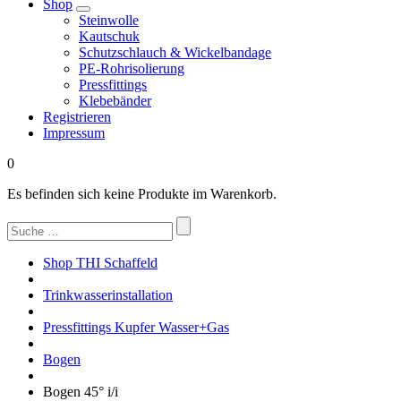
Shop
Steinwolle
Kautschuk
Schutzschlauch & Wickelbandage
PE-Rohrisolierung
Pressfittings
Klebebänder
Registrieren
Impressum
0
Es befinden sich keine Produkte im Warenkorb.
Suchen
nach:
Shop THI Schaffeld
Trinkwasserinstallation
Pressfittings Kupfer Wasser+Gas
Bogen
Bogen 45° i/i