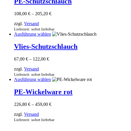
PE-Schutzschlauch
Produktseite
mehrere
gewählt
Varianten
werden
Preisspanne:
108,00
€
–
205,20
€
auf.
108,00 €
Die
zzgl.
Versand
bis
Optionen
205,20 €
Lieferzeit: sofort lieferbar
können
Dieses
Ausführung wählen
auf
Produkt
der
weist
Vlies-Schutzschlauch
Produktseite
mehrere
gewählt
Varianten
werden
Preisspanne:
67,00
€
–
122,00
€
auf.
67,00 €
Die
zzgl.
Versand
bis
Optionen
122,00 €
Lieferzeit: sofort lieferbar
können
Dieses
Ausführung wählen
auf
Produkt
der
weist
PE-Wickelware rot
Produktseite
mehrere
gewählt
Varianten
werden
Preisspanne:
226,80
€
–
459,00
€
auf.
226,80 €
Die
zzgl.
Versand
bis
Optionen
459,00 €
Lieferzeit: sofort lieferbar
können
auf