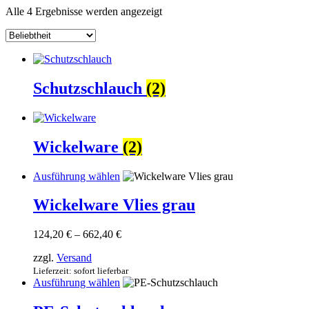
Nach
Alle 4 Ergebnisse werden angezeigt
Beliebtheit
sortiert
Schutzschlauch
(2)
Wickelware
(2)
Dieses
Ausführung wählen
Produkt
weist
Wickelware Vlies grau
mehrere
Varianten
Preisspanne:
124,20
€
–
662,40
€
auf.
124,20 €
Die
zzgl.
Versand
bis
Optionen
662,40 €
Lieferzeit: sofort lieferbar
können
Dieses
Ausführung wählen
auf
Produkt
der
weist