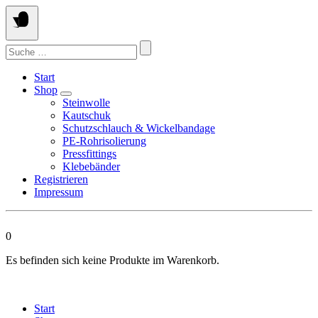
Springen
Sie
zum
Suchen
Inhalt
nach:
Start
Shop
Steinwolle
Kautschuk
Schutzschlauch & Wickelbandage
PE-Rohrisolierung
Pressfittings
Klebebänder
Registrieren
Impressum
0
Es befinden sich keine Produkte im Warenkorb.
Start