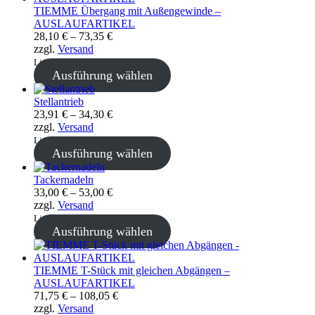
TIEMME Übergang mit Außengewinde –
AUSLAUFARTIKEL
Preisspanne:
28,10
€
–
73,35
€
28,10 €
zzgl.
Versand
bis
Lieferzeit: sofort lieferbar
73,35 €
Ausführung wählen
Stellantrieb
Preisspanne:
23,91
€
–
34,30
€
23,91 €
zzgl.
Versand
bis
Lieferzeit: ca. 2-3 Werktage
34,30 €
Ausführung wählen
Tackernadeln
Preisspanne:
33,00
€
–
53,00
€
33,00 €
zzgl.
Versand
bis
Lieferzeit: sofort lieferbar
53,00 €
Ausführung wählen
TIEMME T-Stück mit gleichen Abgängen –
AUSLAUFARTIKEL
Preisspanne:
71,75
€
–
108,05
€
71,75 €
zzgl.
Versand