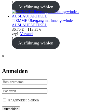
bis
Lieferzeit: sofort lieferbar
108,05 €
Ausführung wählen
TIEMME Übergang mit Innengewinde –
AUSLAUFARTIKEL
Preisspanne:
36,70
€
–
113,35
€
36,70 €
zzgl.
Versand
bis
Lieferzeit: sofort lieferbar
113,35 €
Ausführung wählen
×
Anmelden
Angemeldet bleiben
Anmelden