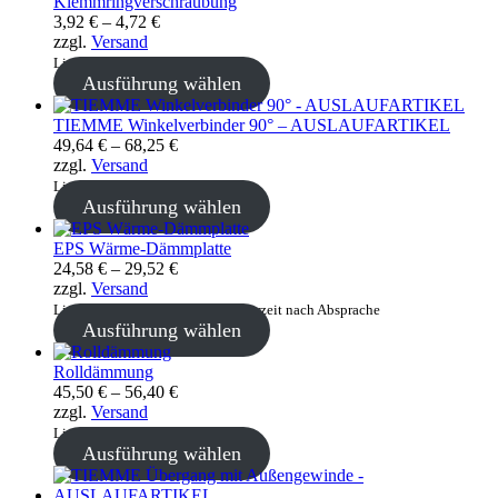
Klemmringverschraubung
Preisspanne:
3,92
€
–
4,72
€
3,92 €
zzgl.
Versand
bis
Lieferzeit: sofort lieferbar
4,72 €
Ausführung wählen
TIEMME Winkelverbinder 90° – AUSLAUFARTIKEL
Preisspanne:
49,64
€
–
68,25
€
49,64 €
zzgl.
Versand
bis
Lieferzeit: sofort lieferbar
68,25 €
Ausführung wählen
EPS Wärme-Dämmplatte
Preisspanne:
24,58
€
–
29,52
€
24,58 €
zzgl.
Versand
bis
Lieferzeit: keine Lagerware, Lieferzeit nach Absprache
29,52 €
Ausführung wählen
Rolldämmung
Preisspanne:
45,50
€
–
56,40
€
45,50 €
zzgl.
Versand
bis
Lieferzeit: sofort lieferbar
56,40 €
Ausführung wählen