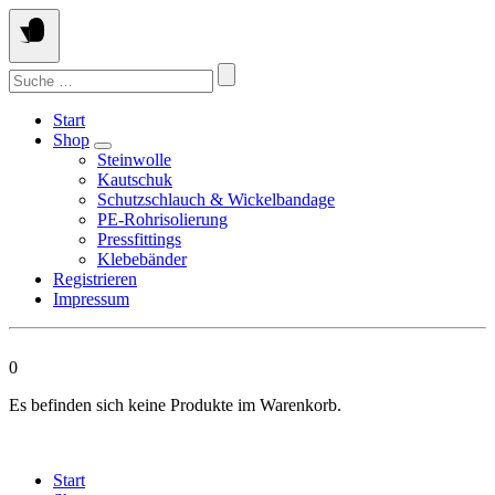
Springen
Sie
zum
Suchen
Inhalt
nach:
Start
Shop
Steinwolle
Kautschuk
Schutzschlauch & Wickelbandage
PE-Rohrisolierung
Pressfittings
Klebebänder
Registrieren
Impressum
0
Es befinden sich keine Produkte im Warenkorb.
Start