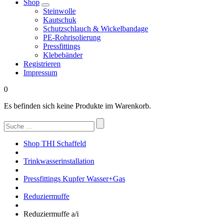
Shop
Steinwolle
Kautschuk
Schutzschlauch & Wickelbandage
PE-Rohrisolierung
Pressfittings
Klebebänder
Registrieren
Impressum
0
Es befinden sich keine Produkte im Warenkorb.
Suchen
nach:
Shop THI Schaffeld
Trinkwasserinstallation
Pressfittings Kupfer Wasser+Gas
Reduziermuffe
Reduziermuffe a/i