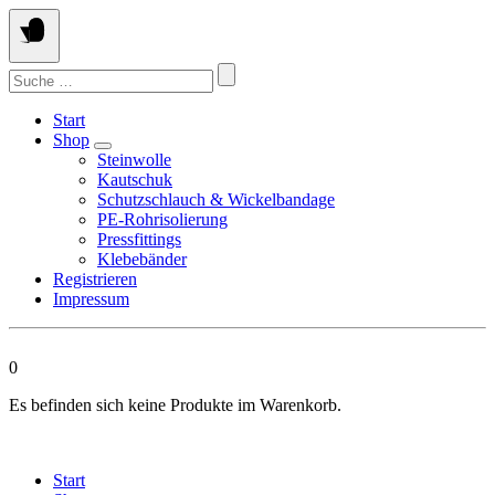
Springen
Sie
zum
Suchen
Inhalt
nach:
Start
Shop
Steinwolle
Kautschuk
Schutzschlauch & Wickelbandage
PE-Rohrisolierung
Pressfittings
Klebebänder
Registrieren
Impressum
0
Es befinden sich keine Produkte im Warenkorb.
Start