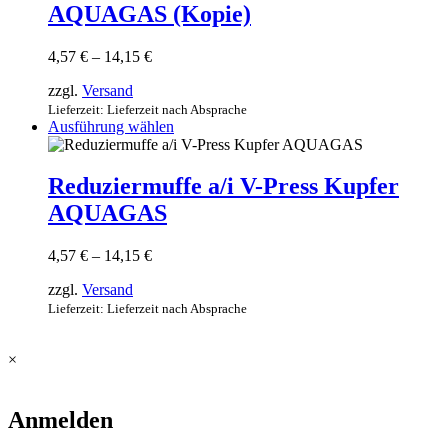
AQUAGAS (Kopie)
auf.
Die
Optionen
Preisspanne:
4,57
€
–
14,15
€
können
4,57 €
auf
zzgl.
Versand
bis
der
14,15 €
Lieferzeit: Lieferzeit nach Absprache
Produktseite
Dieses
Ausführung wählen
gewählt
Produkt
werden
weist
mehrere
Reduziermuffe a/i V-Press Kupfer
Varianten
AQUAGAS
auf.
Die
Optionen
Preisspanne:
4,57
€
–
14,15
€
können
4,57 €
auf
zzgl.
Versand
bis
der
14,15 €
Lieferzeit: Lieferzeit nach Absprache
Produktseite
gewählt
werden
×
Anmelden