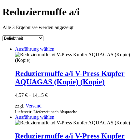
Reduziermuffe a/i
Nach
Alle 3 Ergebnisse werden angezeigt
Beliebtheit
sortiert
Dieses
Ausführung wählen
Produkt
weist
mehrere
Varianten
Reduziermuffe a/i V-Press Kupfer
auf.
AQUAGAS (Kopie) (Kopie)
Die
Optionen
können
Preisspanne:
4,57
€
–
14,15
€
auf
4,57 €
der
zzgl.
Versand
bis
Produktseite
14,15 €
Lieferzeit: Lieferzeit nach Absprache
gewählt
Dieses
Ausführung wählen
werden
Produkt
weist
mehrere
Reduziermuffe a/i V-Press Kupfer
Varianten