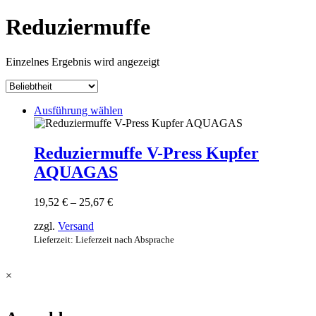
Reduziermuffe
Einzelnes Ergebnis wird angezeigt
Dieses
Ausführung wählen
Produkt
weist
mehrere
Reduziermuffe V-Press Kupfer
Varianten
AQUAGAS
auf.
Die
Optionen
Preisspanne:
19,52
€
–
25,67
€
können
19,52 €
auf
zzgl.
Versand
bis
der
25,67 €
Lieferzeit: Lieferzeit nach Absprache
Produktseite
gewählt
werden
×