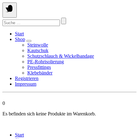
Springen
Sie
zum
Suchen
Inhalt
nach:
Start
Shop
Steinwolle
Kautschuk
Schutzschlauch & Wickelbandage
PE-Rohrisolierung
Pressfittings
Klebebänder
Registrieren
Impressum
0
Es befinden sich keine Produkte im Warenkorb.
Start