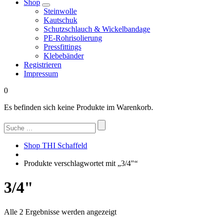
Shop
Steinwolle
Kautschuk
Schutzschlauch & Wickelbandage
PE-Rohrisolierung
Pressfittings
Klebebänder
Registrieren
Impressum
0
Es befinden sich keine Produkte im Warenkorb.
Suchen
nach:
Shop THI Schaffeld
Produkte verschlagwortet mit „3/4"“
3/4"
Nach
Alle 2 Ergebnisse werden angezeigt
Beliebtheit