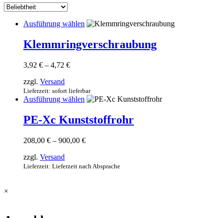
sortiert
Dieses
Ausführung wählen
Produkt
weist
Klemmringverschraubung
mehrere
Varianten
Preisspanne:
3,92
€
–
4,72
€
auf.
3,92 €
Die
zzgl.
Versand
bis
Optionen
4,72 €
Lieferzeit: sofort lieferbar
können
Dieses
Ausführung wählen
auf
Produkt
der
weist
PE-Xc Kunststoffrohr
Produktseite
mehrere
gewählt
Varianten
werden
Preisspanne:
208,00
€
–
900,00
€
auf.
208,00 €
Die
zzgl.
Versand
bis
Optionen
900,00 €
Lieferzeit: Lieferzeit nach Absprache
können
auf
der
×
Produktseite
gewählt
werden