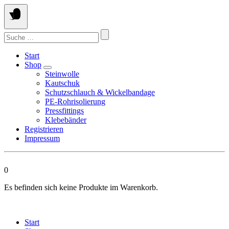
Springen
Sie
zum
Suchen
Inhalt
nach:
Start
Shop
Steinwolle
Kautschuk
Schutzschlauch & Wickelbandage
PE-Rohrisolierung
Pressfittings
Klebebänder
Registrieren
Impressum
0
Es befinden sich keine Produkte im Warenkorb.
Start