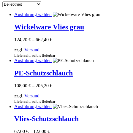
sortiert
Dieses
Ausführung wählen
Produkt
weist
Wickelware Vlies grau
mehrere
Varianten
Preisspanne:
124,20
€
–
662,40
€
auf.
124,20 €
Die
zzgl.
Versand
bis
Optionen
662,40 €
Lieferzeit: sofort lieferbar
können
Dieses
Ausführung wählen
auf
Produkt
der
weist
PE-Schutzschlauch
Produktseite
mehrere
gewählt
Varianten
werden
Preisspanne:
108,00
€
–
205,20
€
auf.
108,00 €
Die
zzgl.
Versand
bis
Optionen
205,20 €
Lieferzeit: sofort lieferbar
können
Dieses
Ausführung wählen
auf
Produkt
der
weist
Vlies-Schutzschlauch
Produktseite
mehrere
gewählt
Varianten
werden
Preisspanne:
67,00
€
–
122,00
€
auf.