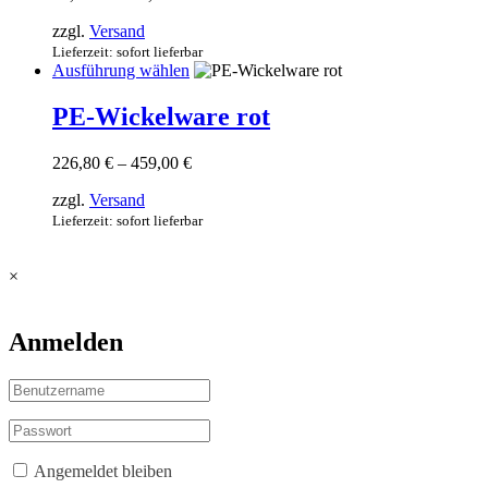
67,00 €
Die
zzgl.
Versand
bis
Optionen
122,00 €
Lieferzeit: sofort lieferbar
können
Dieses
Ausführung wählen
auf
Produkt
der
weist
PE-Wickelware rot
Produktseite
mehrere
gewählt
Varianten
werden
Preisspanne:
226,80
€
–
459,00
€
auf.
226,80 €
Die
zzgl.
Versand
bis
Optionen
459,00 €
Lieferzeit: sofort lieferbar
können
auf
der
×
Produktseite
gewählt
werden
Anmelden
Angemeldet bleiben