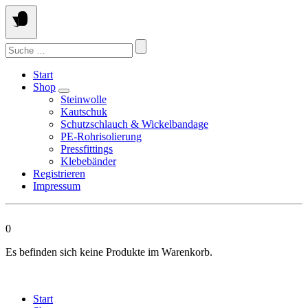
Springen
Sie
zum
Suchen
Inhalt
nach:
Start
Shop
Steinwolle
Kautschuk
Schutzschlauch & Wickelbandage
PE-Rohrisolierung
Pressfittings
Klebebänder
Registrieren
Impressum
0
Es befinden sich keine Produkte im Warenkorb.
Start