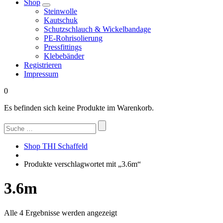
Shop
Steinwolle
Kautschuk
Schutzschlauch & Wickelbandage
PE-Rohrisolierung
Pressfittings
Klebebänder
Registrieren
Impressum
0
Es befinden sich keine Produkte im Warenkorb.
Suchen
nach:
Shop THI Schaffeld
Produkte verschlagwortet mit „3.6m“
3.6m
Nach
Alle 4 Ergebnisse werden angezeigt
Beliebtheit