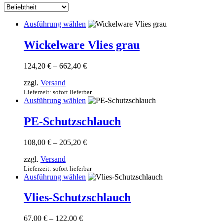
sortiert
Dieses
Ausführung wählen
Produkt
weist
Wickelware Vlies grau
mehrere
Varianten
Preisspanne:
124,20
€
–
662,40
€
auf.
124,20 €
Die
zzgl.
Versand
bis
Optionen
662,40 €
Lieferzeit: sofort lieferbar
können
Dieses
Ausführung wählen
auf
Produkt
der
weist
PE-Schutzschlauch
Produktseite
mehrere
gewählt
Varianten
werden
Preisspanne:
108,00
€
–
205,20
€
auf.
108,00 €
Die
zzgl.
Versand
bis
Optionen
205,20 €
Lieferzeit: sofort lieferbar
können
Dieses
Ausführung wählen
auf
Produkt
der
weist
Vlies-Schutzschlauch
Produktseite
mehrere
gewählt
Varianten
werden
Preisspanne:
67,00
€
–
122,00
€
auf.