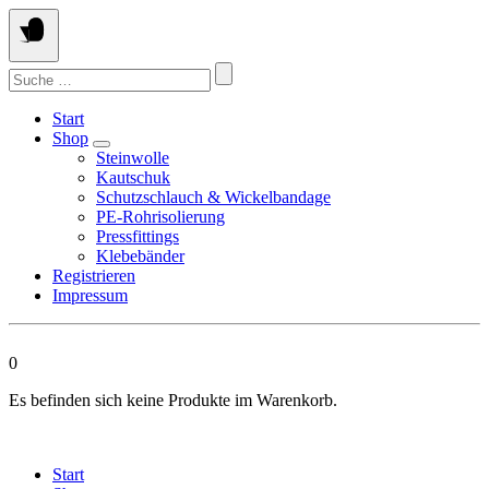
Springen
Sie
zum
Suchen
Inhalt
nach:
Start
Shop
Steinwolle
Kautschuk
Schutzschlauch & Wickelbandage
PE-Rohrisolierung
Pressfittings
Klebebänder
Registrieren
Impressum
0
Es befinden sich keine Produkte im Warenkorb.
Start