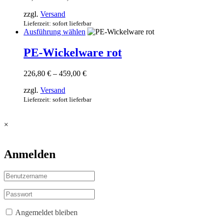
67,00 €
Die
zzgl.
Versand
bis
Optionen
122,00 €
Lieferzeit: sofort lieferbar
können
Dieses
Ausführung wählen
auf
Produkt
der
weist
PE-Wickelware rot
Produktseite
mehrere
gewählt
Varianten
werden
Preisspanne:
226,80
€
–
459,00
€
auf.
226,80 €
Die
zzgl.
Versand
bis
Optionen
459,00 €
Lieferzeit: sofort lieferbar
können
auf
der
×
Produktseite
gewählt
werden
Anmelden
Angemeldet bleiben