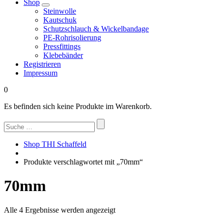
Shop
Steinwolle
Kautschuk
Schutzschlauch & Wickelbandage
PE-Rohrisolierung
Pressfittings
Klebebänder
Registrieren
Impressum
0
Es befinden sich keine Produkte im Warenkorb.
Suchen
nach:
Shop THI Schaffeld
Produkte verschlagwortet mit „70mm“
70mm
Nach
Alle 4 Ergebnisse werden angezeigt
Beliebtheit