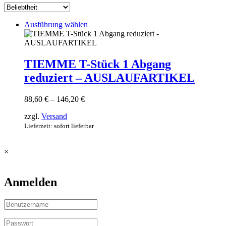
Dieses
Ausführung wählen
Produkt
weist
mehrere
Varianten
TIEMME T-Stück 1 Abgang
auf.
reduziert – AUSLAUFARTIKEL
Die
Optionen
können
Preisspanne:
88,60
€
–
146,20
€
auf
88,60 €
der
zzgl.
Versand
bis
Produktseite
146,20 €
Lieferzeit: sofort lieferbar
gewählt
werden
×
Anmelden