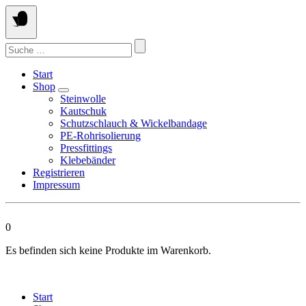
Springen
Sie
zum
Suchen
Inhalt
nach:
Start
Shop
Steinwolle
Kautschuk
Schutzschlauch & Wickelbandage
PE-Rohrisolierung
Pressfittings
Klebebänder
Registrieren
Impressum
0
Es befinden sich keine Produkte im Warenkorb.
Start