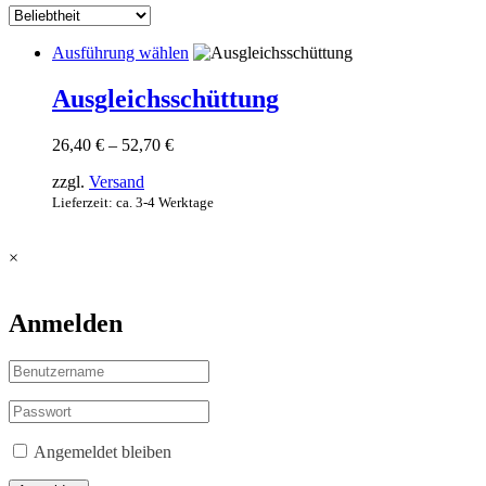
Dieses
Ausführung wählen
Produkt
weist
Ausgleichsschüttung
mehrere
Varianten
Preisspanne:
26,40
€
–
52,70
€
auf.
26,40 €
Die
zzgl.
Versand
bis
Optionen
52,70 €
Lieferzeit: ca. 3-4 Werktage
können
auf
der
×
Produktseite
gewählt
werden
Anmelden
Angemeldet bleiben