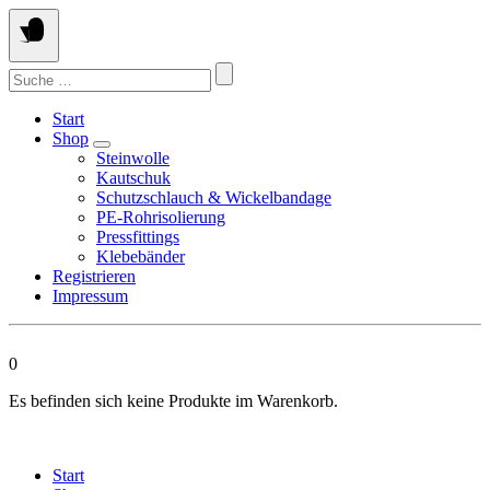
Springen
Sie
zum
Suchen
Inhalt
nach:
Start
Shop
Steinwolle
Kautschuk
Schutzschlauch & Wickelbandage
PE-Rohrisolierung
Pressfittings
Klebebänder
Registrieren
Impressum
0
Es befinden sich keine Produkte im Warenkorb.
Start