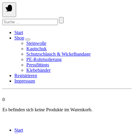
Springen
Sie
zum
Suchen
Inhalt
nach:
Start
Shop
Steinwolle
Kautschuk
Schutzschlauch & Wickelbandage
PE-Rohrisolierung
Pressfittings
Klebebänder
Registrieren
Impressum
0
Es befinden sich keine Produkte im Warenkorb.
Start