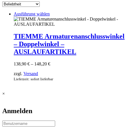
Dieses
Ausführung wählen
Produkt
weist
mehrere
Varianten
TIEMME Armaturenanschlusswinkel
auf.
– Doppelwinkel –
Die
Optionen
AUSLAUFARTIKEL
können
auf
Preisspanne:
138,90
€
–
148,20
€
der
138,90 €
Produktseite
zzgl.
Versand
bis
gewählt
148,20 €
Lieferzeit: sofort lieferbar
werden
×
Anmelden