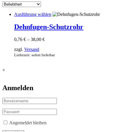
Dieses
Ausführung wählen
Produkt
weist
Dehnfugen-Schutzrohr
mehrere
Varianten
Preisspanne:
0,76
€
–
38,00
€
auf.
0,76 €
Die
zzgl.
Versand
bis
Optionen
38,00 €
Lieferzeit: sofort lieferbar
können
auf
der
×
Produktseite
gewählt
werden
Anmelden
Angemeldet bleiben