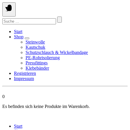
Springen
Sie
zum
Suchen
Inhalt
nach:
Start
Shop
Steinwolle
Kautschuk
Schutzschlauch & Wickelbandage
PE-Rohrisolierung
Pressfittings
Klebebänder
Registrieren
Impressum
0
Es befinden sich keine Produkte im Warenkorb.
Start