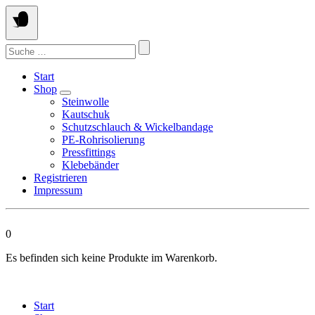
Springen
Sie
zum
Suchen
Inhalt
nach:
Start
Shop
Steinwolle
Kautschuk
Schutzschlauch & Wickelbandage
PE-Rohrisolierung
Pressfittings
Klebebänder
Registrieren
Impressum
0
Es befinden sich keine Produkte im Warenkorb.
Start