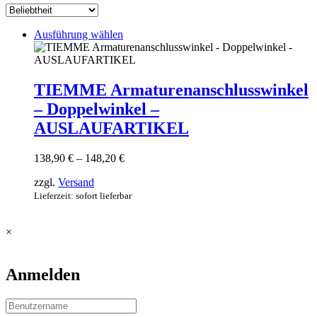
Dieses
Ausführung wählen
Produkt
weist
mehrere
Varianten
TIEMME Armaturenanschlusswinkel
auf.
– Doppelwinkel –
Die
Optionen
AUSLAUFARTIKEL
können
auf
Preisspanne:
138,90
€
–
148,20
€
der
138,90 €
Produktseite
zzgl.
Versand
bis
gewählt
148,20 €
Lieferzeit: sofort lieferbar
werden
×
Anmelden