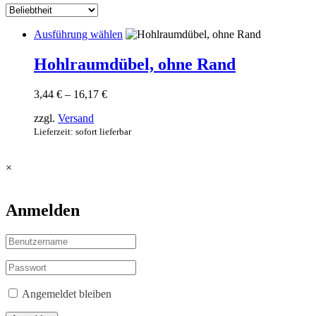
Dieses
Ausführung wählen
Produkt
weist
Hohlraumdübel, ohne Rand
mehrere
Varianten
Preisspanne:
3,44
€
–
16,17
€
auf.
3,44 €
Die
zzgl.
Versand
bis
Optionen
16,17 €
Lieferzeit: sofort lieferbar
können
auf
der
×
Produktseite
gewählt
werden
Anmelden
Angemeldet bleiben