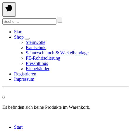
Springen
Sie
zum
Suchen
Inhalt
nach:
Start
Shop
Steinwolle
Kautschuk
Schutzschlauch & Wickelbandage
PE-Rohrisolierung
Pressfittings
Klebebänder
Registrieren
Impressum
0
Es befinden sich keine Produkte im Warenkorb.
Start