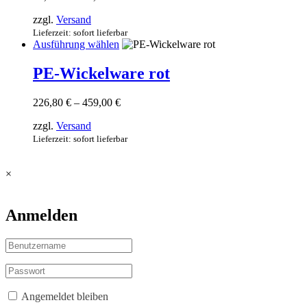
67,00 €
Die
zzgl.
Versand
bis
Optionen
122,00 €
Lieferzeit: sofort lieferbar
können
Dieses
Ausführung wählen
auf
Produkt
der
weist
PE-Wickelware rot
Produktseite
mehrere
gewählt
Varianten
werden
Preisspanne:
226,80
€
–
459,00
€
auf.
226,80 €
Die
zzgl.
Versand
bis
Optionen
459,00 €
Lieferzeit: sofort lieferbar
können
auf
der
×
Produktseite
gewählt
werden
Anmelden
Angemeldet bleiben