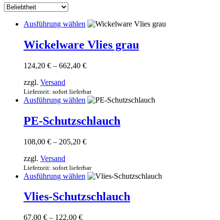
sortiert
Dieses
Ausführung wählen
Produkt
weist
Wickelware Vlies grau
mehrere
Varianten
Preisspanne:
124,20
€
–
662,40
€
auf.
124,20 €
Die
zzgl.
Versand
bis
Optionen
662,40 €
Lieferzeit: sofort lieferbar
können
Dieses
Ausführung wählen
auf
Produkt
der
weist
PE-Schutzschlauch
Produktseite
mehrere
gewählt
Varianten
werden
Preisspanne:
108,00
€
–
205,20
€
auf.
108,00 €
Die
zzgl.
Versand
bis
Optionen
205,20 €
Lieferzeit: sofort lieferbar
können
Dieses
Ausführung wählen
auf
Produkt
der
weist
Vlies-Schutzschlauch
Produktseite
mehrere
gewählt
Varianten
werden
Preisspanne:
67,00
€
–
122,00
€
auf.