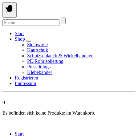
Springen
Sie
zum
Suchen
Inhalt
nach:
Start
Shop
Steinwolle
Kautschuk
Schutzschlauch & Wickelbandage
PE-Rohrisolierung
Pressfittings
Klebebänder
Registrieren
Impressum
0
Es befinden sich keine Produkte im Warenkorb.
Start