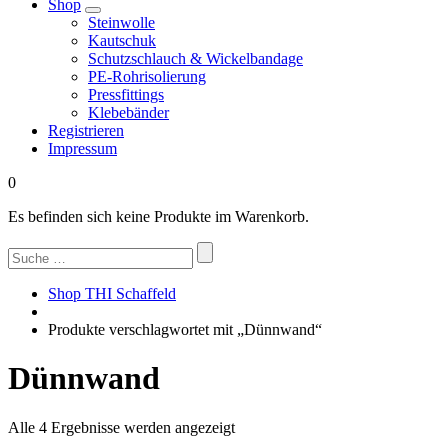
Shop
Steinwolle
Kautschuk
Schutzschlauch & Wickelbandage
PE-Rohrisolierung
Pressfittings
Klebebänder
Registrieren
Impressum
0
Es befinden sich keine Produkte im Warenkorb.
Suchen
nach:
Shop THI Schaffeld
Produkte verschlagwortet mit „Dünnwand“
Dünnwand
Nach
Alle 4 Ergebnisse werden angezeigt
Beliebtheit