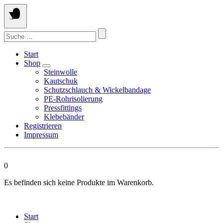
Springen
Sie
zum
Suchen
Inhalt
nach:
Start
Shop
Steinwolle
Kautschuk
Schutzschlauch & Wickelbandage
PE-Rohrisolierung
Pressfittings
Klebebänder
Registrieren
Impressum
0
Es befinden sich keine Produkte im Warenkorb.
Start