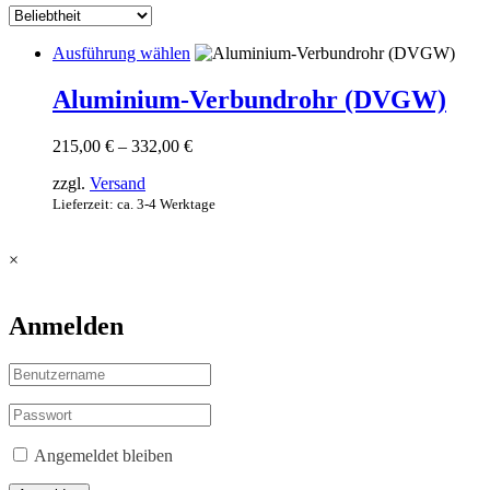
Dieses
Ausführung wählen
Produkt
weist
Aluminium-Verbundrohr (DVGW)
mehrere
Varianten
Preisspanne:
215,00
€
–
332,00
€
auf.
215,00 €
Die
zzgl.
Versand
bis
Optionen
332,00 €
Lieferzeit: ca. 3-4 Werktage
können
auf
der
×
Produktseite
gewählt
werden
Anmelden
Angemeldet bleiben