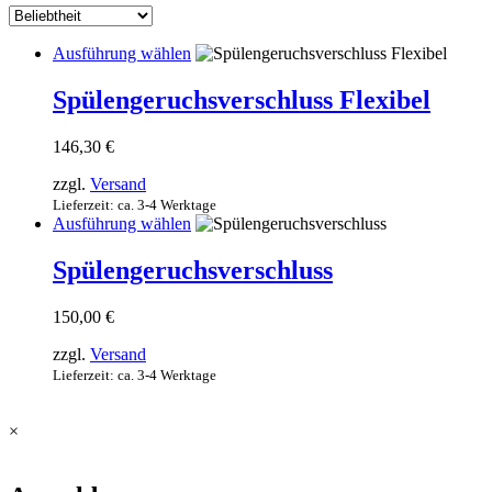
sortiert
Dieses
Ausführung wählen
Produkt
weist
Spülengeruchsverschluss Flexibel
mehrere
Varianten
146,30
€
auf.
Die
zzgl.
Versand
Optionen
Lieferzeit: ca. 3-4 Werktage
können
Dieses
Ausführung wählen
auf
Produkt
der
weist
Spülengeruchsverschluss
Produktseite
mehrere
gewählt
Varianten
werden
150,00
€
auf.
Die
zzgl.
Versand
Optionen
Lieferzeit: ca. 3-4 Werktage
können
auf
der
×
Produktseite
gewählt
werden