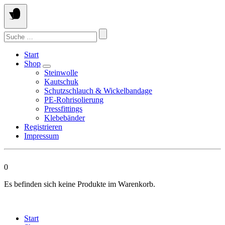
Springen
Sie
zum
Suchen
Inhalt
nach:
Start
Shop
Steinwolle
Kautschuk
Schutzschlauch & Wickelbandage
PE-Rohrisolierung
Pressfittings
Klebebänder
Registrieren
Impressum
0
Es befinden sich keine Produkte im Warenkorb.
Start