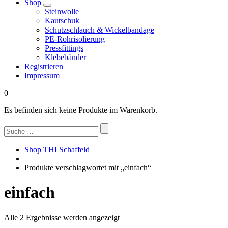
Shop
Steinwolle
Kautschuk
Schutzschlauch & Wickelbandage
PE-Rohrisolierung
Pressfittings
Klebebänder
Registrieren
Impressum
0
Es befinden sich keine Produkte im Warenkorb.
Suchen
nach:
Shop THI Schaffeld
Produkte verschlagwortet mit „einfach“
einfach
Nach
Alle 2 Ergebnisse werden angezeigt
Beliebtheit