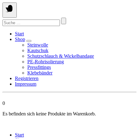
Springen
Sie
zum
Suchen
Inhalt
nach:
Start
Shop
Steinwolle
Kautschuk
Schutzschlauch & Wickelbandage
PE-Rohrisolierung
Pressfittings
Klebebänder
Registrieren
Impressum
0
Es befinden sich keine Produkte im Warenkorb.
Start