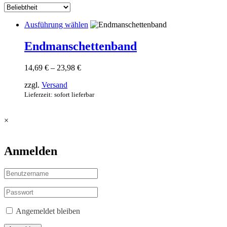
Dieses
Ausführung wählen
Produkt
weist
Endmanschettenband
mehrere
Varianten
Preisspanne:
14,69
€
–
23,98
€
auf.
14,69 €
Die
zzgl.
Versand
bis
Optionen
23,98 €
Lieferzeit: sofort lieferbar
können
auf
der
×
Produktseite
gewählt
werden
Anmelden
Angemeldet bleiben