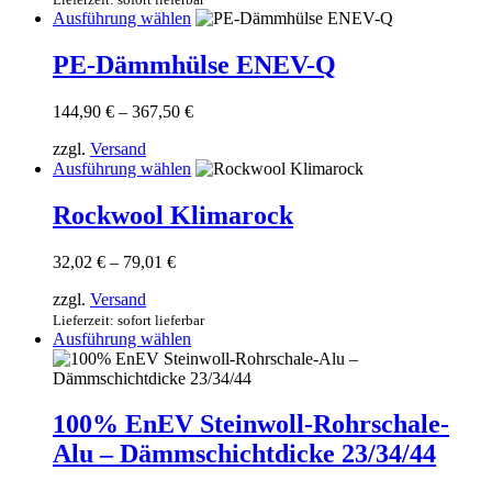
können
Dieses
Ausführung wählen
auf
Produkt
der
weist
PE-Dämmhülse ENEV-Q
Produktseite
mehrere
gewählt
Varianten
werden
Preisspanne:
144,90
€
–
367,50
€
auf.
144,90 €
Die
zzgl.
Versand
bis
Optionen
Dieses
Ausführung wählen
367,50 €
können
Produkt
auf
weist
Rockwool Klimarock
der
mehrere
Produktseite
Varianten
gewählt
Preisspanne:
32,02
€
–
79,01
€
auf.
werden
32,02 €
Die
zzgl.
Versand
bis
Optionen
79,01 €
Lieferzeit: sofort lieferbar
können
Dieses
Ausführung wählen
auf
Produkt
der
weist
Produktseite
mehrere
gewählt
Varianten
100% EnEV Steinwoll-Rohrschale-
werden
auf.
Alu – Dämmschichtdicke 23/34/44
Die
Optionen