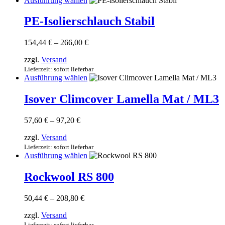
Ausführung wählen
auf
Produkt
der
weist
PE-Isolierschlauch Stabil
Produktseite
mehrere
gewählt
Varianten
werden
Preisspanne:
154,44
€
–
266,00
€
auf.
154,44 €
Die
zzgl.
Versand
bis
Optionen
266,00 €
Lieferzeit: sofort lieferbar
können
Dieses
Ausführung wählen
auf
Produkt
der
weist
Isover Climcover Lamella Mat / ML3
Produktseite
mehrere
gewählt
Varianten
werden
Preisspanne:
57,60
€
–
97,20
€
auf.
57,60 €
Die
zzgl.
Versand
bis
Optionen
97,20 €
Lieferzeit: sofort lieferbar
können
Dieses
Ausführung wählen
auf
Produkt
der
weist
Rockwool RS 800
Produktseite
mehrere
gewählt
Varianten
werden
Preisspanne:
50,44
€
–
208,80
€
auf.
50,44 €
Die
zzgl.
Versand
bis
Optionen
208,80 €
Lieferzeit: sofort lieferbar