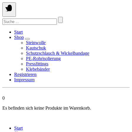
Springen
Sie
zum
Suchen
Inhalt
nach:
Start
Shop
Steinwolle
Kautschuk
Schutzschlauch & Wickelbandage
PE-Rohrisolierung
Pressfittings
Klebebänder
Registrieren
Impressum
0
Es befinden sich keine Produkte im Warenkorb.
Start