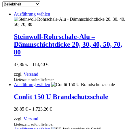
sortiert
Dieses
Ausführung wählen
Produkt
weist
mehrere
Varianten
Steinwoll-Rohrschale-Alu –
auf.
Dämmschichtdicke 20, 30, 40, 50, 70,
Die
Optionen
80
können
auf
Preisspanne:
37,86
€
–
113,40
€
der
37,86 €
Produktseite
zzgl.
Versand
bis
gewählt
113,40 €
Lieferzeit: sofort lieferbar
werden
Dieses
Ausführung wählen
Produkt
weist
Conlit 150 U Brandschutzschale
mehrere
Varianten
Preisspanne:
28,85
€
–
1.723,26
€
auf.
28,85 €
Die
zzgl.
Versand
bis
Optionen
1.723,26 €
Lieferzeit: sofort lieferbar
können
Dieses