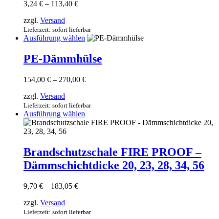
können
Preisspanne:
3,24
€
–
113,40
€
auf
3,24 €
der
zzgl.
Versand
bis
Produktseite
113,40 €
Lieferzeit: sofort lieferbar
gewählt
Dieses
Ausführung wählen
werden
Produkt
weist
PE-Dämmhülse
mehrere
Varianten
Preisspanne:
154,00
€
–
270,00
€
auf.
154,00 €
Die
zzgl.
Versand
bis
Optionen
270,00 €
Lieferzeit: sofort lieferbar
können
Dieses
Ausführung wählen
auf
Produkt
der
weist
Produktseite
mehrere
gewählt
Varianten
Brandschutzschale FIRE PROOF –
werden
auf.
Dämmschichtdicke 20, 23, 28, 34, 56
Die
Optionen
können
Preisspanne:
9,70
€
–
183,05
€
auf
9,70 €
der
zzgl.
Versand
bis
Produktseite
183,05 €
Lieferzeit: sofort lieferbar
gewählt