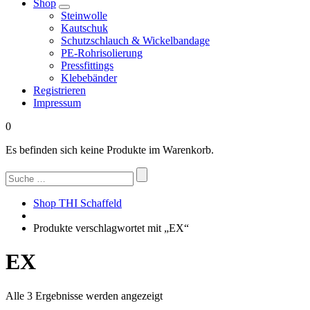
Shop
Steinwolle
Kautschuk
Schutzschlauch & Wickelbandage
PE-Rohrisolierung
Pressfittings
Klebebänder
Registrieren
Impressum
0
Es befinden sich keine Produkte im Warenkorb.
Suchen
nach:
Shop THI Schaffeld
Produkte verschlagwortet mit „EX“
EX
Nach
Alle 3 Ergebnisse werden angezeigt
Beliebtheit