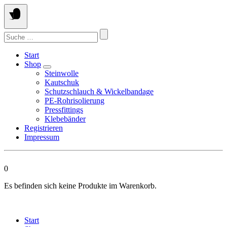
Springen
Sie
zum
Suchen
Inhalt
nach:
Start
Shop
Steinwolle
Kautschuk
Schutzschlauch & Wickelbandage
PE-Rohrisolierung
Pressfittings
Klebebänder
Registrieren
Impressum
0
Es befinden sich keine Produkte im Warenkorb.
Start