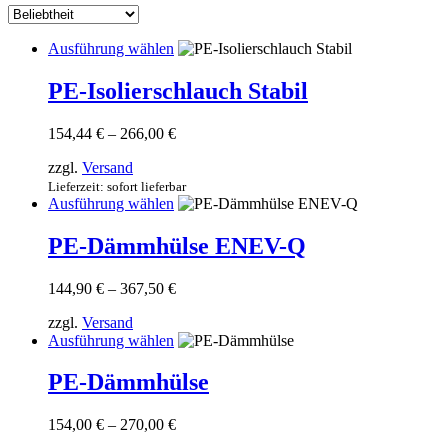
sortiert
Dieses
Ausführung wählen
Produkt
weist
PE-Isolierschlauch Stabil
mehrere
Varianten
Preisspanne:
154,44
€
–
266,00
€
auf.
154,44 €
Die
zzgl.
Versand
bis
Optionen
266,00 €
Lieferzeit: sofort lieferbar
können
Dieses
Ausführung wählen
auf
Produkt
der
weist
PE-Dämmhülse ENEV-Q
Produktseite
mehrere
gewählt
Varianten
werden
Preisspanne:
144,90
€
–
367,50
€
auf.
144,90 €
Die
zzgl.
Versand
bis
Optionen
Dieses
Ausführung wählen
367,50 €
können
Produkt
auf
weist
PE-Dämmhülse
der
mehrere
Produktseite
Varianten
gewählt
Preisspanne:
154,00
€
–
270,00
€
auf.
werden
154,00 €
Die