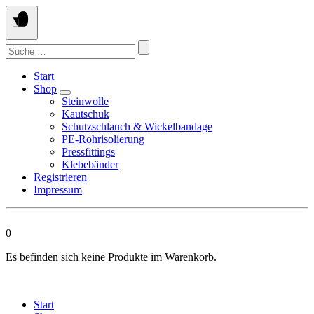
Springen
Sie
zum
Suchen
Inhalt
nach:
Start
Shop
Steinwolle
Kautschuk
Schutzschlauch & Wickelbandage
PE-Rohrisolierung
Pressfittings
Klebebänder
Registrieren
Impressum
0
Es befinden sich keine Produkte im Warenkorb.
Start