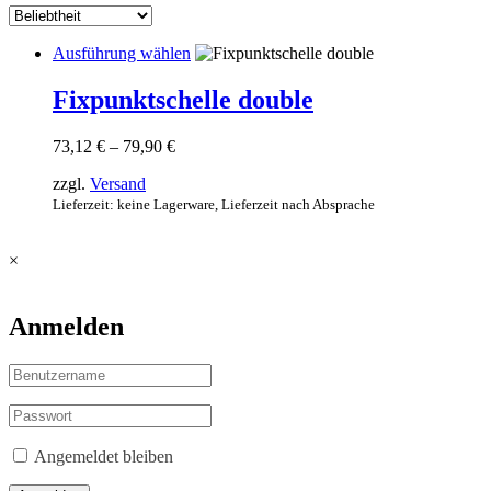
Dieses
Ausführung wählen
Produkt
weist
Fixpunktschelle double
mehrere
Varianten
Preisspanne:
73,12
€
–
79,90
€
auf.
73,12 €
Die
zzgl.
Versand
bis
Optionen
79,90 €
Lieferzeit: keine Lagerware, Lieferzeit nach Absprache
können
auf
der
×
Produktseite
gewählt
werden
Anmelden
Angemeldet bleiben