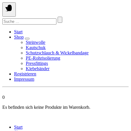
Springen
Sie
zum
Suchen
Inhalt
nach:
Start
Shop
Steinwolle
Kautschuk
Schutzschlauch & Wickelbandage
PE-Rohrisolierung
Pressfittings
Klebebänder
Registrieren
Impressum
0
Es befinden sich keine Produkte im Warenkorb.
Start