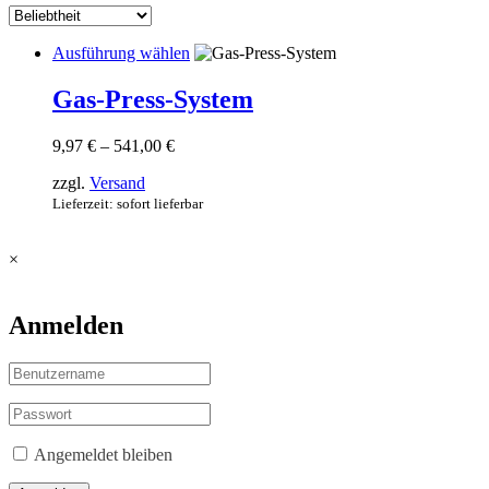
Dieses
Ausführung wählen
Produkt
weist
Gas-Press-System
mehrere
Varianten
Preisspanne:
9,97
€
–
541,00
€
auf.
9,97 €
Die
zzgl.
Versand
bis
Optionen
541,00 €
Lieferzeit: sofort lieferbar
können
auf
der
×
Produktseite
gewählt
werden
Anmelden
Angemeldet bleiben