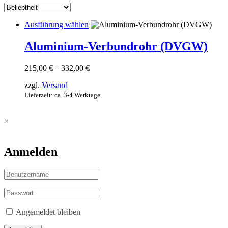
Dieses
Ausführung wählen
Produkt
weist
Aluminium-Verbundrohr (DVGW)
mehrere
Varianten
Preisspanne:
215,00
€
–
332,00
€
auf.
215,00 €
Die
zzgl.
Versand
bis
Optionen
332,00 €
Lieferzeit: ca. 3-4 Werktage
können
auf
der
×
Produktseite
gewählt
werden
Anmelden
Angemeldet bleiben