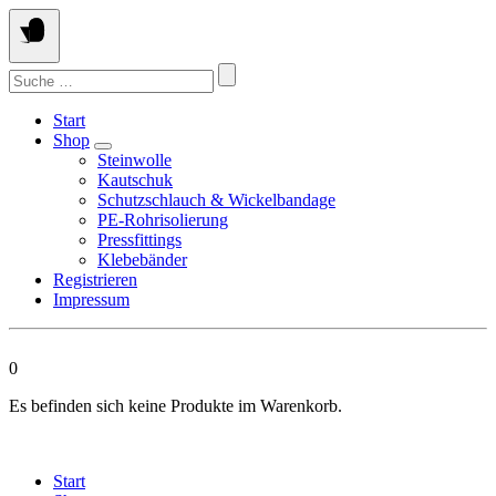
Springen
Sie
zum
Suchen
Inhalt
nach:
Start
Shop
Steinwolle
Kautschuk
Schutzschlauch & Wickelbandage
PE-Rohrisolierung
Pressfittings
Klebebänder
Registrieren
Impressum
0
Es befinden sich keine Produkte im Warenkorb.
Start