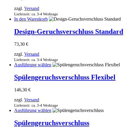
zzgl.
Versand
Lieferzeit: ca. 3-4 Werktage
In den Warenkorb
Design-Geruchsverschluss Standard
73,30
€
zzgl.
Versand
Lieferzeit: ca. 3-4 Werktage
Dieses
Ausführung wählen
Produkt
weist
Spülengeruchsverschluss Flexibel
mehrere
Varianten
146,30
€
auf.
Die
zzgl.
Versand
Optionen
Lieferzeit: ca. 3-4 Werktage
können
Dieses
Ausführung wählen
auf
Produkt
der
weist
Spülengeruchsverschluss
Produktseite
mehrere
gewählt
Varianten