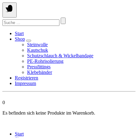
Springen
Sie
zum
Suchen
Inhalt
nach:
Start
Shop
Steinwolle
Kautschuk
Schutzschlauch & Wickelbandage
PE-Rohrisolierung
Pressfittings
Klebebänder
Registrieren
Impressum
0
Es befinden sich keine Produkte im Warenkorb.
Start