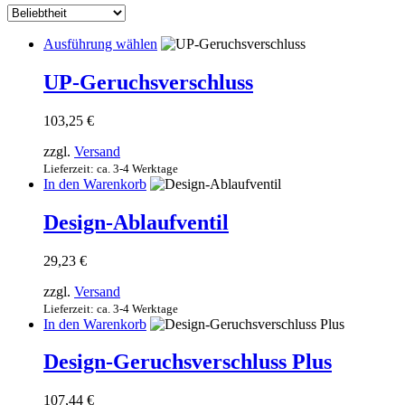
sortiert
Dieses
Ausführung wählen
Produkt
weist
UP-Geruchsverschluss
mehrere
Varianten
103,25
€
auf.
Die
zzgl.
Versand
Optionen
Lieferzeit: ca. 3-4 Werktage
können
In den Warenkorb
auf
der
Design-Ablaufventil
Produktseite
gewählt
werden
29,23
€
zzgl.
Versand
Lieferzeit: ca. 3-4 Werktage
In den Warenkorb
Design-Geruchsverschluss Plus
107,44
€