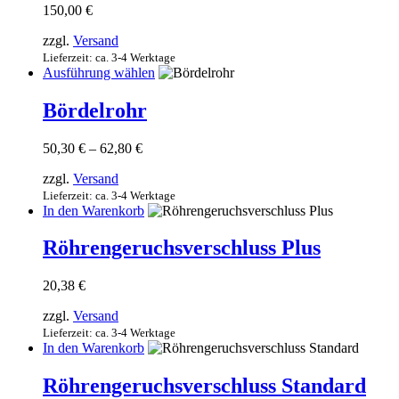
werden
150,00
€
auf.
Die
zzgl.
Versand
Optionen
Lieferzeit: ca. 3-4 Werktage
können
Dieses
Ausführung wählen
auf
Produkt
der
weist
Bördelrohr
Produktseite
mehrere
gewählt
Varianten
werden
Preisspanne:
50,30
€
–
62,80
€
auf.
50,30 €
Die
zzgl.
Versand
bis
Optionen
62,80 €
Lieferzeit: ca. 3-4 Werktage
können
In den Warenkorb
auf
der
Röhrengeruchsverschluss Plus
Produktseite
gewählt
werden
20,38
€
zzgl.
Versand
Lieferzeit: ca. 3-4 Werktage
In den Warenkorb
Röhrengeruchsverschluss Standard