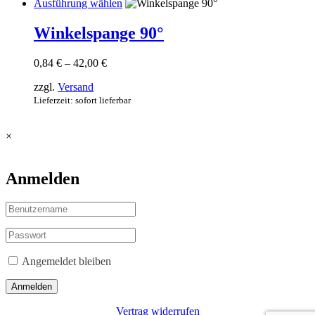
Dieses
Ausführung wählen
auf
Produkt
der
weist
Winkelspange 90°
Produktseite
mehrere
gewählt
Varianten
werden
Preisspanne:
0,84
€
–
42,00
€
auf.
0,84 €
Die
zzgl.
Versand
bis
Optionen
42,00 €
Lieferzeit: sofort lieferbar
können
auf
der
×
Produktseite
gewählt
werden
Anmelden
Angemeldet bleiben
Anmelden
Vertrag widerrufen