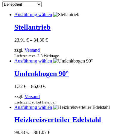
sortiert
Dieses
Ausführung wählen
Produkt
weist
Stellantrieb
mehrere
Varianten
Preisspanne:
23,91
€
–
34,30
€
auf.
23,91 €
Die
zzgl.
Versand
bis
Optionen
34,30 €
Lieferzeit: ca. 2-3 Werktage
können
Dieses
Ausführung wählen
auf
Produkt
der
weist
Umlenkbogen 90°
Produktseite
mehrere
gewählt
Varianten
werden
Preisspanne:
1,72
€
–
86,00
€
auf.
1,72 €
Die
zzgl.
Versand
bis
Optionen
86,00 €
Lieferzeit: sofort lieferbar
können
Dieses
Ausführung wählen
auf
Produkt
der
weist
Heizkreisverteiler Edelstahl
Produktseite
mehrere
gewählt
Varianten
werden
Preisspanne:
98,33
€
–
361,07
€
auf.