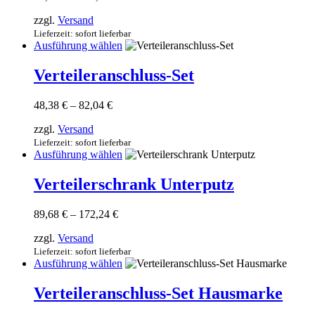
98,33 €
Die
zzgl.
Versand
bis
Optionen
361,07 €
Lieferzeit: sofort lieferbar
können
Dieses
Ausführung wählen
auf
Produkt
der
weist
Verteileranschluss-Set
Produktseite
mehrere
gewählt
Varianten
werden
Preisspanne:
48,38
€
–
82,04
€
auf.
48,38 €
Die
zzgl.
Versand
bis
Optionen
82,04 €
Lieferzeit: sofort lieferbar
können
Dieses
Ausführung wählen
auf
Produkt
der
weist
Verteilerschrank Unterputz
Produktseite
mehrere
gewählt
Varianten
werden
Preisspanne:
89,68
€
–
172,24
€
auf.
89,68 €
Die
zzgl.
Versand
bis
Optionen
172,24 €
Lieferzeit: sofort lieferbar
können
Dieses
Ausführung wählen
auf
Produkt
der
weist
Verteileranschluss-Set Hausmarke
Produktseite
mehrere
gewählt
Varianten