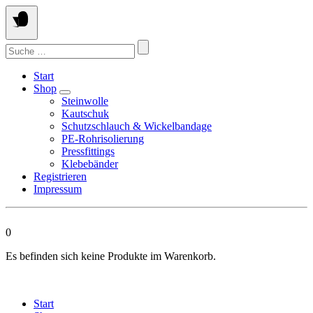
Springen
Sie
zum
Suchen
Inhalt
nach:
Start
Shop
Steinwolle
Kautschuk
Schutzschlauch & Wickelbandage
PE-Rohrisolierung
Pressfittings
Klebebänder
Registrieren
Impressum
0
Es befinden sich keine Produkte im Warenkorb.
Start