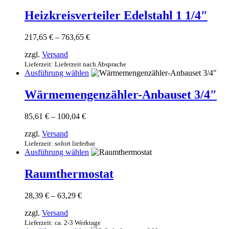
Produkt
weist
Heizkreisverteiler Edelstahl 1 1/4″
mehrere
Varianten
Preisspanne:
217,65
€
–
763,65
€
auf.
217,65 €
Die
zzgl.
Versand
bis
Optionen
763,65 €
Lieferzeit: Lieferzeit nach Absprache
können
Dieses
Ausführung wählen
auf
Produkt
der
weist
Wärmemengenzähler-Anbauset 3/4″
Produktseite
mehrere
gewählt
Varianten
werden
Preisspanne:
85,61
€
–
100,04
€
auf.
85,61 €
Die
zzgl.
Versand
bis
Optionen
100,04 €
Lieferzeit: sofort lieferbar
können
Dieses
Ausführung wählen
auf
Produkt
der
weist
Raumthermostat
Produktseite
mehrere
gewählt
Varianten
werden
Preisspanne:
28,39
€
–
63,29
€
auf.
28,39 €
Die
zzgl.
Versand
bis
Optionen
63,29 €
Lieferzeit: ca. 2-3 Werktage
können