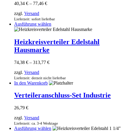
werden
Preisspanne:
40,34
€
–
77,46
€
auf.
40,34 €
Die
zzgl.
Versand
bis
Optionen
77,46 €
Lieferzeit: sofort lieferbar
können
Dieses
Ausführung wählen
auf
Produkt
der
weist
Produktseite
mehrere
Heizkreisverteiler Edelstahl
gewählt
Varianten
werden
Hausmarke
auf.
Die
Optionen
Preisspanne:
74,38
€
–
313,77
€
können
74,38 €
auf
zzgl.
Versand
bis
der
313,77 €
Lieferzeit: derzeit nicht lieferbar
Produktseite
In den Warenkorb
gewählt
werden
Verteileranschluss-Set Industrie
26,79
€
zzgl.
Versand
Lieferzeit: ca. 3-4 Werktage
Dieses
Ausführung wählen