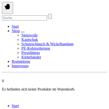
Springen
Sie
zum
Suchen
Inhalt
nach:
Start
Shop
Steinwolle
Kautschuk
Schutzschlauch & Wickelbandage
PE-Rohrisolierung
Pressfittings
Klebebänder
Registrieren
Impressum
0
Es befinden sich keine Produkte im Warenkorb.
Start