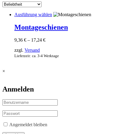
Dieses
Ausführung wählen
Produkt
weist
Montageschienen
mehrere
Varianten
Preisspanne:
9,36
€
–
17,24
€
auf.
9,36 €
Die
zzgl.
Versand
bis
Optionen
17,24 €
Lieferzeit: ca. 3-4 Werktage
können
auf
der
×
Produktseite
gewählt
werden
Anmelden
Angemeldet bleiben