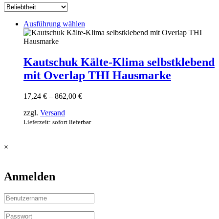
Dieses
Ausführung wählen
Produkt
weist
mehrere
Varianten
Kautschuk Kälte-Klima selbstklebend
auf.
mit Overlap THI Hausmarke
Die
Optionen
können
Preisspanne:
17,24
€
–
862,00
€
auf
17,24 €
der
zzgl.
Versand
bis
Produktseite
862,00 €
Lieferzeit: sofort lieferbar
gewählt
werden
×
Anmelden