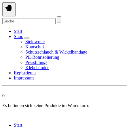
Springen
Sie
zum
Suchen
Inhalt
nach:
Start
Shop
Steinwolle
Kautschuk
Schutzschlauch & Wickelbandage
PE-Rohrisolierung
Pressfittings
Klebebänder
Registrieren
Impressum
0
Es befinden sich keine Produkte im Warenkorb.
Start