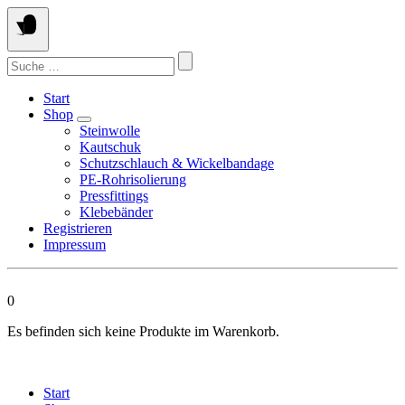
Springen
Sie
zum
Suchen
Inhalt
nach:
Start
Shop
Steinwolle
Kautschuk
Schutzschlauch & Wickelbandage
PE-Rohrisolierung
Pressfittings
Klebebänder
Registrieren
Impressum
0
Es befinden sich keine Produkte im Warenkorb.
Start