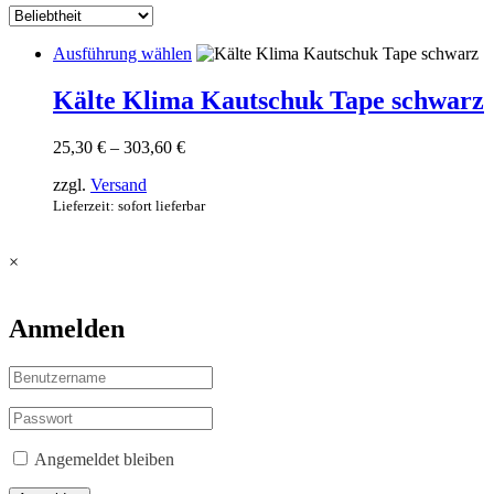
Dieses
Ausführung wählen
Produkt
weist
Kälte Klima Kautschuk Tape schwarz
mehrere
Varianten
Preisspanne:
25,30
€
–
303,60
€
auf.
25,30 €
Die
zzgl.
Versand
bis
Optionen
303,60 €
Lieferzeit: sofort lieferbar
können
auf
der
×
Produktseite
gewählt
werden
Anmelden
Angemeldet bleiben