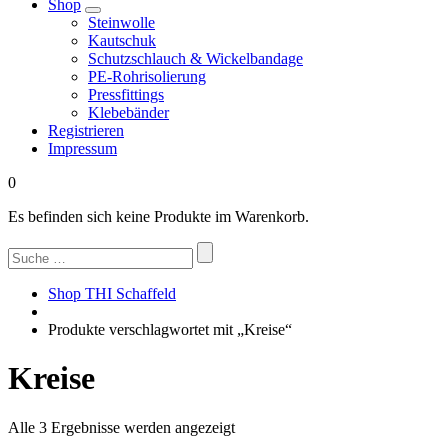
Shop
Steinwolle
Kautschuk
Schutzschlauch & Wickelbandage
PE-Rohrisolierung
Pressfittings
Klebebänder
Registrieren
Impressum
0
Es befinden sich keine Produkte im Warenkorb.
Suchen
nach:
Shop THI Schaffeld
Produkte verschlagwortet mit „Kreise“
Kreise
Nach
Alle 3 Ergebnisse werden angezeigt
Beliebtheit