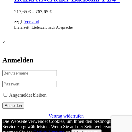
mehrere
Varianten
Preisspanne:
217,65
€
–
763,65
€
auf.
217,65 €
Die
zzgl.
Versand
bis
Optionen
763,65 €
Lieferzeit: Lieferzeit nach Absprache
können
auf
der
×
Produktseite
gewählt
werden
Anmelden
Angemeldet bleiben
Anmelden
Vertrag widerrufen
Die Webseite verwendet Cookies, um Ihnen den bestmöglichen
Service zu gewährleisten. Wenn Sie auf der Seite weitersurfen