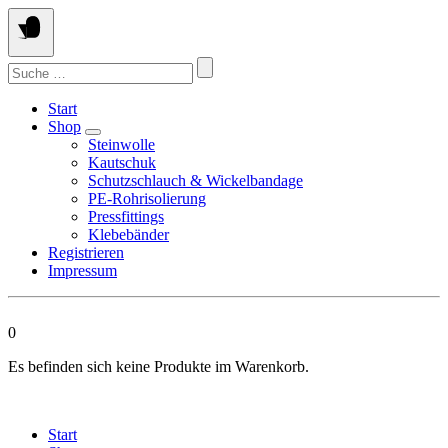
Springen
Sie
zum
Suchen
Inhalt
nach:
Start
Shop
Steinwolle
Kautschuk
Schutzschlauch & Wickelbandage
PE-Rohrisolierung
Pressfittings
Klebebänder
Registrieren
Impressum
0
Es befinden sich keine Produkte im Warenkorb.
Start