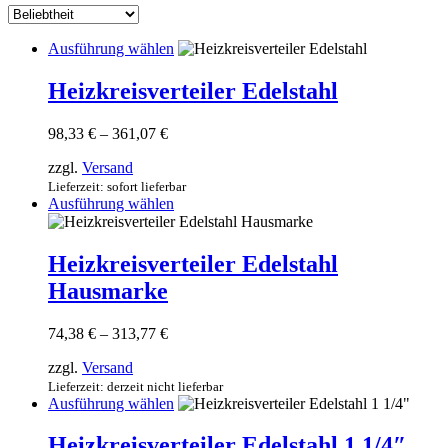
sortiert
Dieses
Ausführung wählen
Produkt
weist
Heizkreisverteiler Edelstahl
mehrere
Varianten
Preisspanne:
98,33
€
–
361,07
€
auf.
98,33 €
Die
zzgl.
Versand
bis
Optionen
361,07 €
Lieferzeit: sofort lieferbar
können
Dieses
Ausführung wählen
auf
Produkt
der
weist
Produktseite
mehrere
Heizkreisverteiler Edelstahl
gewählt
Varianten
werden
Hausmarke
auf.
Die
Optionen
Preisspanne:
74,38
€
–
313,77
€
können
74,38 €
auf
zzgl.
Versand
bis
der
313,77 €
Lieferzeit: derzeit nicht lieferbar
Produktseite
Dieses
Ausführung wählen
gewählt
Produkt
werden
weist
Heizkreisverteiler Edelstahl 1 1/4″