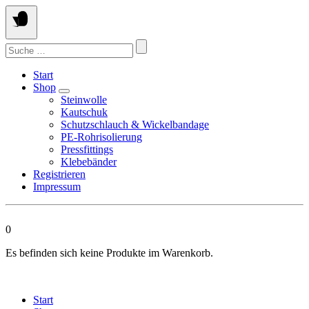
Springen
Sie
zum
Suchen
Inhalt
nach:
Start
Shop
Steinwolle
Kautschuk
Schutzschlauch & Wickelbandage
PE-Rohrisolierung
Pressfittings
Klebebänder
Registrieren
Impressum
0
Es befinden sich keine Produkte im Warenkorb.
Start