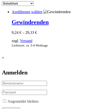
Dieses
Ausführung wählen
Produkt
weist
Gewindeenden
mehrere
Varianten
Preisspanne:
9,24
€
–
29,33
€
auf.
9,24 €
Die
zzgl.
Versand
bis
Optionen
29,33 €
Lieferzeit: ca. 3-4 Werktage
können
auf
der
×
Produktseite
gewählt
werden
Anmelden
Angemeldet bleiben