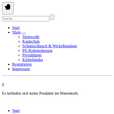
Springen
Sie
zum
Suchen
Inhalt
nach:
Start
Shop
Steinwolle
Kautschuk
Schutzschlauch & Wickelbandage
PE-Rohrisolierung
Pressfittings
Klebebänder
Registrieren
Impressum
0
Es befinden sich keine Produkte im Warenkorb.
Start