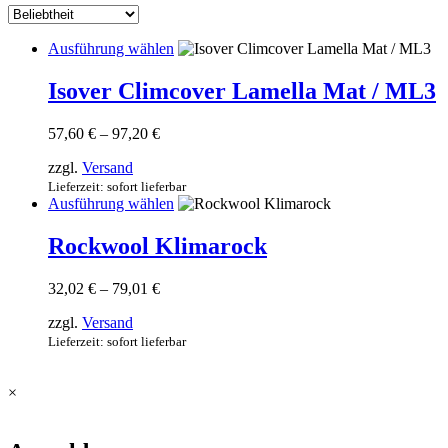
sortiert
Dieses
Ausführung wählen
Produkt
weist
Isover Climcover Lamella Mat / ML3
mehrere
Varianten
Preisspanne:
57,60
€
–
97,20
€
auf.
57,60 €
Die
zzgl.
Versand
bis
Optionen
97,20 €
Lieferzeit: sofort lieferbar
können
Dieses
Ausführung wählen
auf
Produkt
der
weist
Rockwool Klimarock
Produktseite
mehrere
gewählt
Varianten
werden
Preisspanne:
32,02
€
–
79,01
€
auf.
32,02 €
Die
zzgl.
Versand
bis
Optionen
79,01 €
Lieferzeit: sofort lieferbar
können
auf
der
×
Produktseite
gewählt
werden