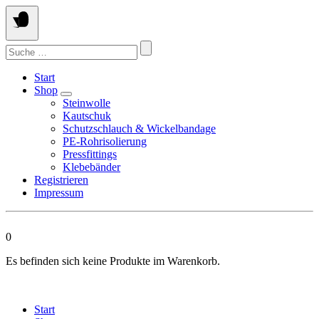
Springen
Sie
zum
Suchen
Inhalt
nach:
Start
Shop
Steinwolle
Kautschuk
Schutzschlauch & Wickelbandage
PE-Rohrisolierung
Pressfittings
Klebebänder
Registrieren
Impressum
0
Es befinden sich keine Produkte im Warenkorb.
Start