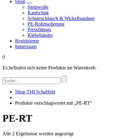
Shop
Steinwolle
Kautschuk
Schutzschlauch & Wickelbandage
PE-Rohrisolierung
Pressfittings
Klebebänder
Registrieren
Impressum
0
Es befinden sich keine Produkte im Warenkorb.
Suchen
nach:
Shop THI Schaffeld
Produkte verschlagwortet mit „PE-RT“
PE-RT
Nach
Alle 2 Ergebnisse werden angezeigt
Beliebtheit