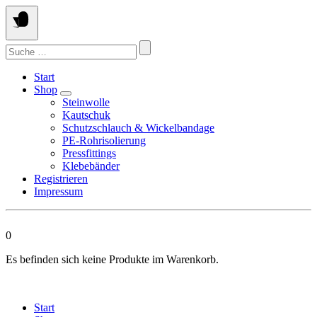
Springen
Sie
zum
Suchen
Inhalt
nach:
Start
Shop
Steinwolle
Kautschuk
Schutzschlauch & Wickelbandage
PE-Rohrisolierung
Pressfittings
Klebebänder
Registrieren
Impressum
0
Es befinden sich keine Produkte im Warenkorb.
Start