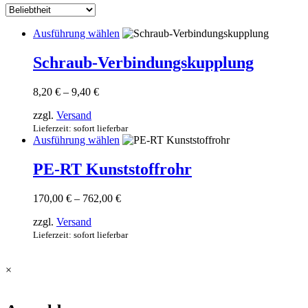
sortiert
Dieses
Ausführung wählen
Produkt
weist
Schraub-Verbindungskupplung
mehrere
Varianten
Preisspanne:
8,20
€
–
9,40
€
auf.
8,20 €
Die
zzgl.
Versand
bis
Optionen
9,40 €
Lieferzeit: sofort lieferbar
können
Dieses
Ausführung wählen
auf
Produkt
der
weist
PE-RT Kunststoffrohr
Produktseite
mehrere
gewählt
Varianten
werden
Preisspanne:
170,00
€
–
762,00
€
auf.
170,00 €
Die
zzgl.
Versand
bis
Optionen
762,00 €
Lieferzeit: sofort lieferbar
können
auf
der
×
Produktseite
gewählt
werden