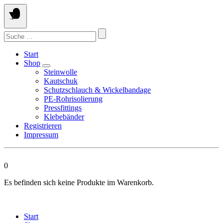
Springen
Sie
zum
Suchen
Inhalt
nach:
Start
Shop
Steinwolle
Kautschuk
Schutzschlauch & Wickelbandage
PE-Rohrisolierung
Pressfittings
Klebebänder
Registrieren
Impressum
0
Es befinden sich keine Produkte im Warenkorb.
Start