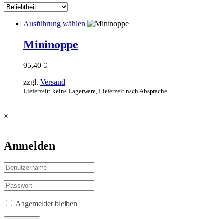
Dieses
Ausführung wählen
Produkt
weist
Mininoppe
mehrere
Varianten
95,40
€
auf.
Die
zzgl.
Versand
Optionen
Lieferzeit: keine Lagerware, Lieferzeit nach Absprache
können
auf
der
×
Produktseite
gewählt
werden
Anmelden
Angemeldet bleiben