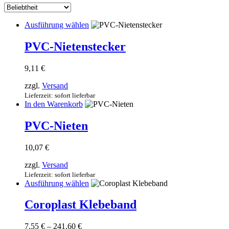
sortiert
Dieses
Ausführung wählen
Produkt
weist
PVC-Nietenstecker
mehrere
Varianten
9,11
€
auf.
Die
zzgl.
Versand
Optionen
Lieferzeit: sofort lieferbar
können
In den Warenkorb
auf
der
PVC-Nieten
Produktseite
gewählt
werden
10,07
€
zzgl.
Versand
Lieferzeit: sofort lieferbar
Dieses
Ausführung wählen
Produkt
weist
Coroplast Klebeband
mehrere
Varianten
Preisspanne:
7,55
€
–
241,60
€
auf.