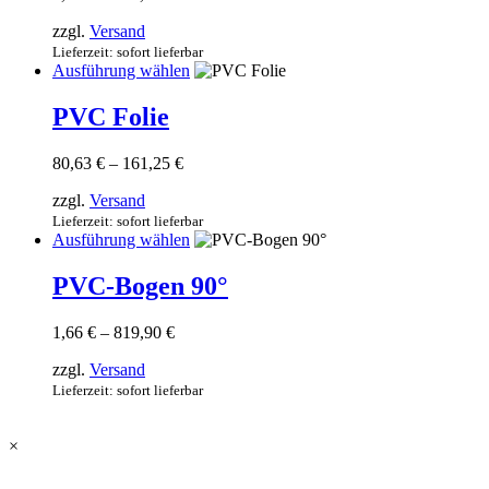
7,55 €
Die
zzgl.
Versand
bis
Optionen
241,60 €
Lieferzeit: sofort lieferbar
können
Dieses
Ausführung wählen
auf
Produkt
der
weist
PVC Folie
Produktseite
mehrere
gewählt
Varianten
werden
Preisspanne:
80,63
€
–
161,25
€
auf.
80,63 €
Die
zzgl.
Versand
bis
Optionen
161,25 €
Lieferzeit: sofort lieferbar
können
Dieses
Ausführung wählen
auf
Produkt
der
weist
PVC-Bogen 90°
Produktseite
mehrere
gewählt
Varianten
werden
Preisspanne:
1,66
€
–
819,90
€
auf.
1,66 €
Die
zzgl.
Versand
bis
Optionen
819,90 €
Lieferzeit: sofort lieferbar
können
auf
der
×
Produktseite
gewählt