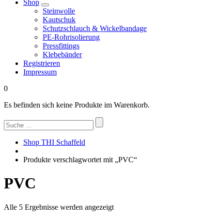
Shop
Steinwolle
Kautschuk
Schutzschlauch & Wickelbandage
PE-Rohrisolierung
Pressfittings
Klebebänder
Registrieren
Impressum
0
Es befinden sich keine Produkte im Warenkorb.
Suchen
nach:
Shop THI Schaffeld
Produkte verschlagwortet mit „PVC“
PVC
Nach
Alle 5 Ergebnisse werden angezeigt
Beliebtheit