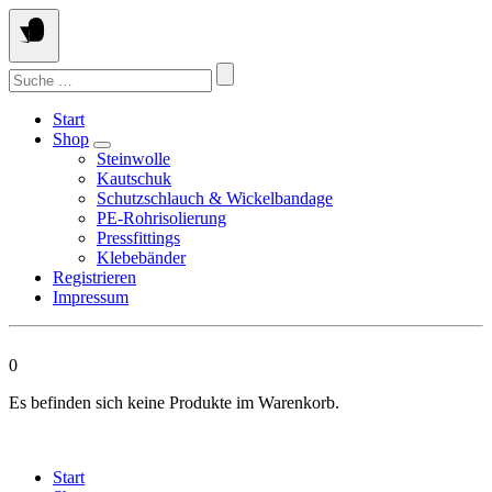
Springen
Sie
zum
Suchen
Inhalt
nach:
Start
Shop
Steinwolle
Kautschuk
Schutzschlauch & Wickelbandage
PE-Rohrisolierung
Pressfittings
Klebebänder
Registrieren
Impressum
0
Es befinden sich keine Produkte im Warenkorb.
Start