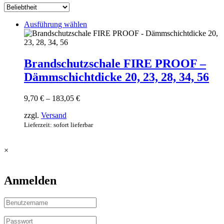
Dieses
Ausführung wählen
Produkt
weist
mehrere
Varianten
Brandschutzschale FIRE PROOF –
auf.
Dämmschichtdicke 20, 23, 28, 34, 56
Die
Optionen
können
Preisspanne:
9,70
€
–
183,05
€
auf
9,70 €
der
zzgl.
Versand
bis
Produktseite
183,05 €
Lieferzeit: sofort lieferbar
gewählt
werden
×
Anmelden