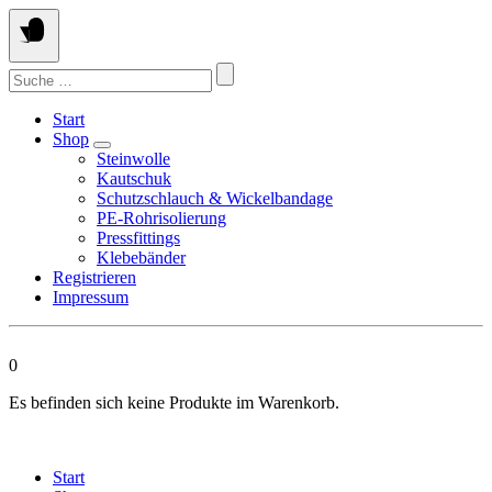
Springen
Sie
zum
Suchen
Inhalt
nach:
Start
Shop
Steinwolle
Kautschuk
Schutzschlauch & Wickelbandage
PE-Rohrisolierung
Pressfittings
Klebebänder
Registrieren
Impressum
0
Es befinden sich keine Produkte im Warenkorb.
Start