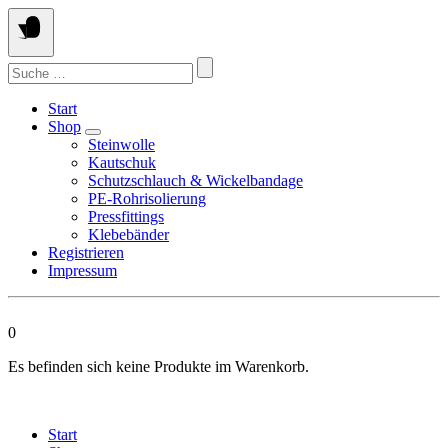
Springen
Sie
zum
Suchen
Inhalt
nach:
Start
Shop
Steinwolle
Kautschuk
Schutzschlauch & Wickelbandage
PE-Rohrisolierung
Pressfittings
Klebebänder
Registrieren
Impressum
0
Es befinden sich keine Produkte im Warenkorb.
Start