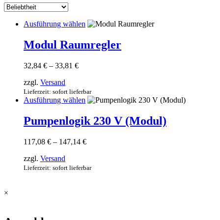
sortiert
Dieses
Ausführung wählen
Produkt
weist
Modul Raumregler
mehrere
Varianten
Preisspanne:
32,84
€
–
33,81
€
auf.
32,84 €
Die
zzgl.
Versand
bis
Optionen
33,81 €
Lieferzeit: sofort lieferbar
können
Dieses
Ausführung wählen
auf
Produkt
der
weist
Pumpenlogik 230 V (Modul)
Produktseite
mehrere
gewählt
Varianten
werden
Preisspanne:
117,08
€
–
147,14
€
auf.
117,08 €
Die
zzgl.
Versand
bis
Optionen
147,14 €
Lieferzeit: sofort lieferbar
können
auf
der
×
Produktseite
gewählt
werden