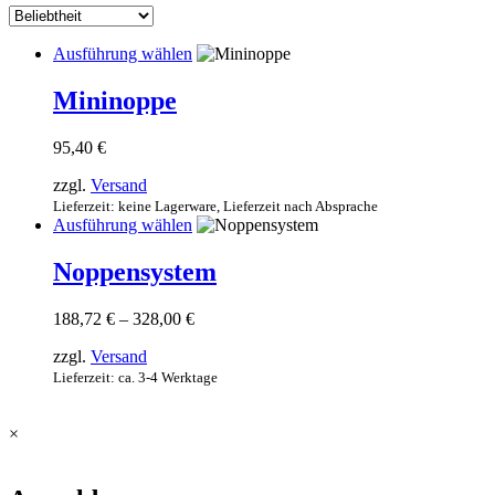
sortiert
Dieses
Ausführung wählen
Produkt
weist
Mininoppe
mehrere
Varianten
95,40
€
auf.
Die
zzgl.
Versand
Optionen
Lieferzeit: keine Lagerware, Lieferzeit nach Absprache
können
Dieses
Ausführung wählen
auf
Produkt
der
weist
Noppensystem
Produktseite
mehrere
gewählt
Varianten
werden
Preisspanne:
188,72
€
–
328,00
€
auf.
188,72 €
Die
zzgl.
Versand
bis
Optionen
328,00 €
Lieferzeit: ca. 3-4 Werktage
können
auf
der
×
Produktseite
gewählt
werden