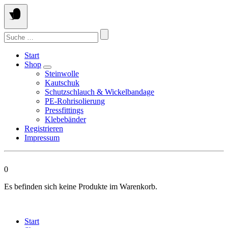
Springen
Sie
zum
Suchen
Inhalt
nach:
Start
Shop
Steinwolle
Kautschuk
Schutzschlauch & Wickelbandage
PE-Rohrisolierung
Pressfittings
Klebebänder
Registrieren
Impressum
0
Es befinden sich keine Produkte im Warenkorb.
Start