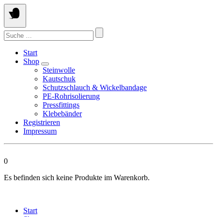
Springen
Sie
zum
Suchen
Inhalt
nach:
Start
Shop
Steinwolle
Kautschuk
Schutzschlauch & Wickelbandage
PE-Rohrisolierung
Pressfittings
Klebebänder
Registrieren
Impressum
0
Es befinden sich keine Produkte im Warenkorb.
Start