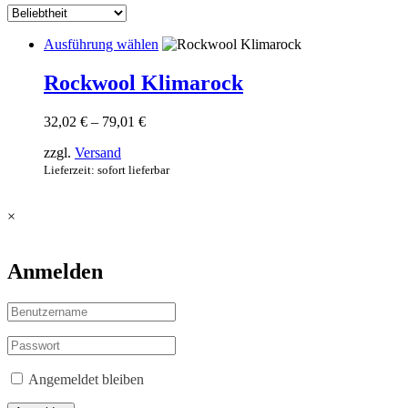
Dieses
Ausführung wählen
Produkt
weist
Rockwool Klimarock
mehrere
Varianten
Preisspanne:
32,02
€
–
79,01
€
auf.
32,02 €
Die
zzgl.
Versand
bis
Optionen
79,01 €
Lieferzeit: sofort lieferbar
können
auf
der
×
Produktseite
gewählt
werden
Anmelden
Angemeldet bleiben