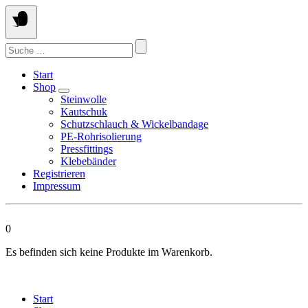
Springen
Sie
zum
Suchen
Inhalt
nach:
Start
Shop
Steinwolle
Kautschuk
Schutzschlauch & Wickelbandage
PE-Rohrisolierung
Pressfittings
Klebebänder
Registrieren
Impressum
0
Es befinden sich keine Produkte im Warenkorb.
Start