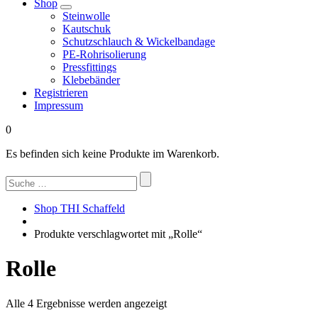
Shop
Steinwolle
Kautschuk
Schutzschlauch & Wickelbandage
PE-Rohrisolierung
Pressfittings
Klebebänder
Registrieren
Impressum
0
Es befinden sich keine Produkte im Warenkorb.
Suchen
nach:
Shop THI Schaffeld
Produkte verschlagwortet mit „Rolle“
Rolle
Nach
Alle 4 Ergebnisse werden angezeigt
Beliebtheit