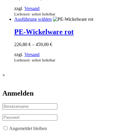
67,00 €
Die
zzgl.
Versand
bis
Optionen
122,00 €
Lieferzeit: sofort lieferbar
können
Dieses
Ausführung wählen
auf
Produkt
der
weist
PE-Wickelware rot
Produktseite
mehrere
gewählt
Varianten
werden
Preisspanne:
226,80
€
–
459,00
€
auf.
226,80 €
Die
zzgl.
Versand
bis
Optionen
459,00 €
Lieferzeit: sofort lieferbar
können
auf
der
×
Produktseite
gewählt
werden
Anmelden
Angemeldet bleiben