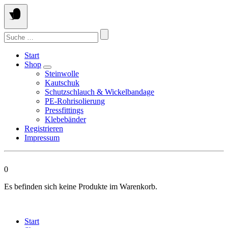
Springen
Sie
zum
Suchen
Inhalt
nach:
Start
Shop
Steinwolle
Kautschuk
Schutzschlauch & Wickelbandage
PE-Rohrisolierung
Pressfittings
Klebebänder
Registrieren
Impressum
0
Es befinden sich keine Produkte im Warenkorb.
Start