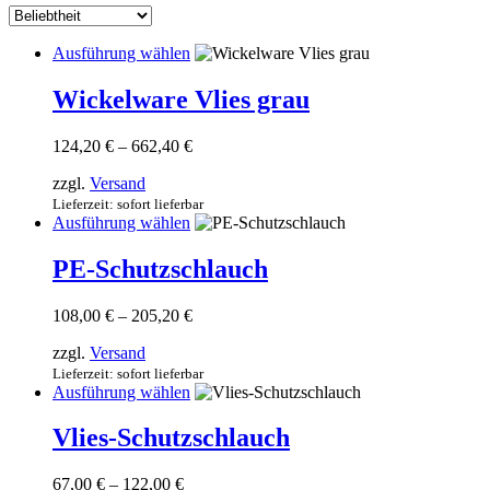
sortiert
Dieses
Ausführung wählen
Produkt
weist
Wickelware Vlies grau
mehrere
Varianten
Preisspanne:
124,20
€
–
662,40
€
auf.
124,20 €
Die
zzgl.
Versand
bis
Optionen
662,40 €
Lieferzeit: sofort lieferbar
können
Dieses
Ausführung wählen
auf
Produkt
der
weist
PE-Schutzschlauch
Produktseite
mehrere
gewählt
Varianten
werden
Preisspanne:
108,00
€
–
205,20
€
auf.
108,00 €
Die
zzgl.
Versand
bis
Optionen
205,20 €
Lieferzeit: sofort lieferbar
können
Dieses
Ausführung wählen
auf
Produkt
der
weist
Vlies-Schutzschlauch
Produktseite
mehrere
gewählt
Varianten
werden
Preisspanne:
67,00
€
–
122,00
€
auf.