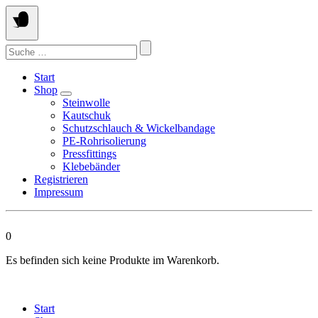
Springen
Sie
zum
Suchen
Inhalt
nach:
Start
Shop
Steinwolle
Kautschuk
Schutzschlauch & Wickelbandage
PE-Rohrisolierung
Pressfittings
Klebebänder
Registrieren
Impressum
0
Es befinden sich keine Produkte im Warenkorb.
Start