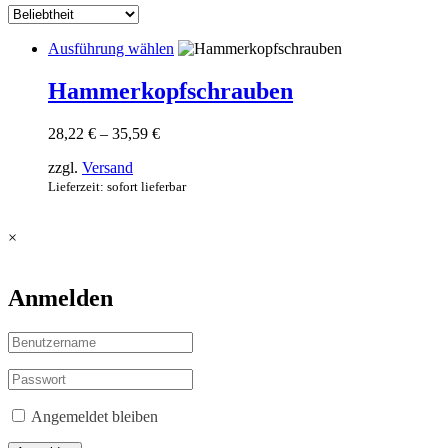
Dieses
Ausführung wählen
Produkt
weist
Hammerkopfschrauben
mehrere
Varianten
Preisspanne:
28,22
€
–
35,59
€
auf.
28,22 €
Die
zzgl.
Versand
bis
Optionen
35,59 €
Lieferzeit: sofort lieferbar
können
auf
der
×
Produktseite
gewählt
werden
Anmelden
Angemeldet bleiben