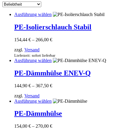
sortiert
Dieses
Ausführung wählen
Produkt
weist
PE-Isolierschlauch Stabil
mehrere
Varianten
Preisspanne:
154,44
€
–
266,00
€
auf.
154,44 €
Die
zzgl.
Versand
bis
Optionen
266,00 €
Lieferzeit: sofort lieferbar
können
Dieses
Ausführung wählen
auf
Produkt
der
weist
PE-Dämmhülse ENEV-Q
Produktseite
mehrere
gewählt
Varianten
werden
Preisspanne:
144,90
€
–
367,50
€
auf.
144,90 €
Die
zzgl.
Versand
bis
Optionen
Dieses
Ausführung wählen
367,50 €
können
Produkt
auf
weist
PE-Dämmhülse
der
mehrere
Produktseite
Varianten
gewählt
Preisspanne:
154,00
€
–
270,00
€
auf.
werden
154,00 €
Die