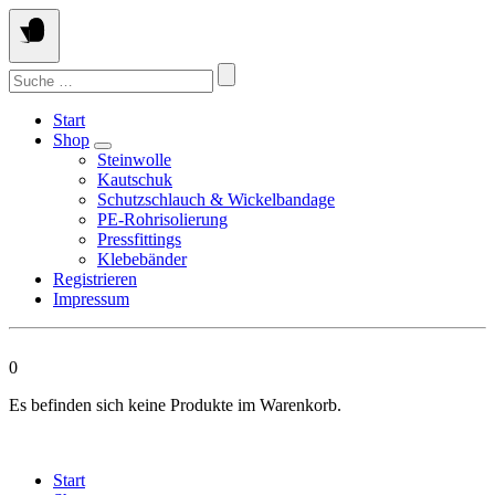
Springen
Sie
zum
Suchen
Inhalt
nach:
Start
Shop
Steinwolle
Kautschuk
Schutzschlauch & Wickelbandage
PE-Rohrisolierung
Pressfittings
Klebebänder
Registrieren
Impressum
0
Es befinden sich keine Produkte im Warenkorb.
Start