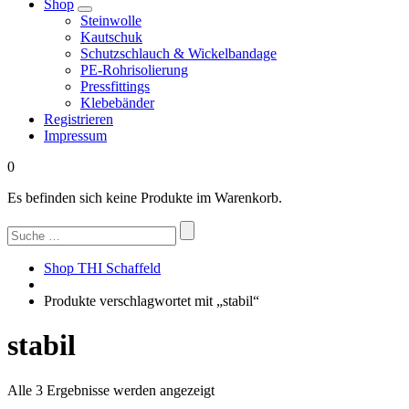
Shop
Steinwolle
Kautschuk
Schutzschlauch & Wickelbandage
PE-Rohrisolierung
Pressfittings
Klebebänder
Registrieren
Impressum
0
Es befinden sich keine Produkte im Warenkorb.
Suchen
nach:
Shop THI Schaffeld
Produkte verschlagwortet mit „stabil“
stabil
Nach
Alle 3 Ergebnisse werden angezeigt
Beliebtheit