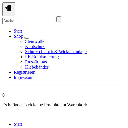
Springen
Sie
zum
Suchen
Inhalt
nach:
Start
Shop
Steinwolle
Kautschuk
Schutzschlauch & Wickelbandage
PE-Rohrisolierung
Pressfittings
Klebebänder
Registrieren
Impressum
0
Es befinden sich keine Produkte im Warenkorb.
Start