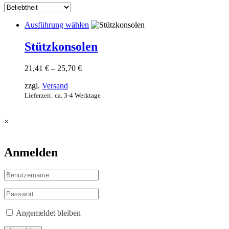
Dieses
Ausführung wählen
Produkt
weist
Stützkonsolen
mehrere
Varianten
Preisspanne:
21,41
€
–
25,70
€
auf.
21,41 €
Die
zzgl.
Versand
bis
Optionen
25,70 €
Lieferzeit: ca. 3-4 Werktage
können
auf
der
×
Produktseite
gewählt
werden
Anmelden
Angemeldet bleiben