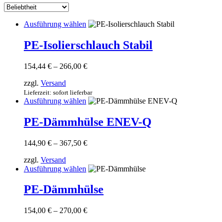
sortiert
Dieses
Ausführung wählen
Produkt
weist
PE-Isolierschlauch Stabil
mehrere
Varianten
Preisspanne:
154,44
€
–
266,00
€
auf.
154,44 €
Die
zzgl.
Versand
bis
Optionen
266,00 €
Lieferzeit: sofort lieferbar
können
Dieses
Ausführung wählen
auf
Produkt
der
weist
PE-Dämmhülse ENEV-Q
Produktseite
mehrere
gewählt
Varianten
werden
Preisspanne:
144,90
€
–
367,50
€
auf.
144,90 €
Die
zzgl.
Versand
bis
Optionen
Dieses
Ausführung wählen
367,50 €
können
Produkt
auf
weist
PE-Dämmhülse
der
mehrere
Produktseite
Varianten
gewählt
Preisspanne:
154,00
€
–
270,00
€
auf.
werden
154,00 €
Die