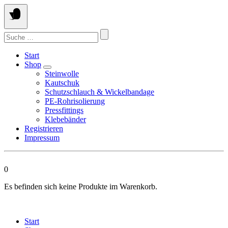
Springen
Sie
zum
Suchen
Inhalt
nach:
Start
Shop
Steinwolle
Kautschuk
Schutzschlauch & Wickelbandage
PE-Rohrisolierung
Pressfittings
Klebebänder
Registrieren
Impressum
0
Es befinden sich keine Produkte im Warenkorb.
Start