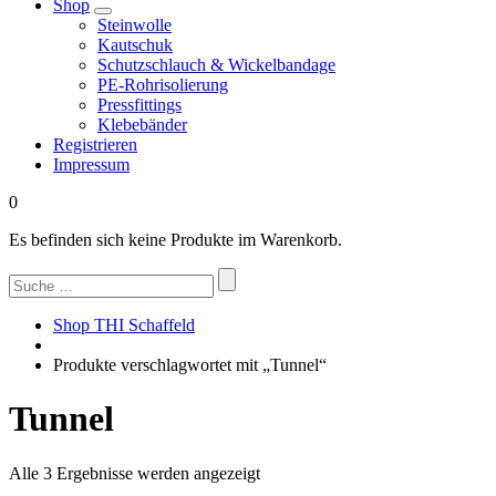
Shop
Steinwolle
Kautschuk
Schutzschlauch & Wickelbandage
PE-Rohrisolierung
Pressfittings
Klebebänder
Registrieren
Impressum
0
Es befinden sich keine Produkte im Warenkorb.
Suchen
nach:
Shop THI Schaffeld
Produkte verschlagwortet mit „Tunnel“
Tunnel
Nach
Alle 3 Ergebnisse werden angezeigt
Beliebtheit