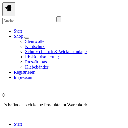
Springen
Sie
zum
Suchen
Inhalt
nach:
Start
Shop
Steinwolle
Kautschuk
Schutzschlauch & Wickelbandage
PE-Rohrisolierung
Pressfittings
Klebebänder
Registrieren
Impressum
0
Es befinden sich keine Produkte im Warenkorb.
Start