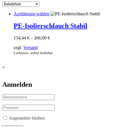
Dieses
Ausführung wählen
Produkt
weist
PE-Isolierschlauch Stabil
mehrere
Varianten
Preisspanne:
154,44
€
–
266,00
€
auf.
154,44 €
Die
zzgl.
Versand
bis
Optionen
266,00 €
Lieferzeit: sofort lieferbar
können
auf
der
×
Produktseite
gewählt
werden
Anmelden
Angemeldet bleiben