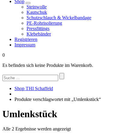
Shop
Steinwolle
Kautschuk
Schutzschlauch & Wickelbandage
PE-Rohrisolierung
Pressfittings
Klebebänder
Registrieren
Impressum
0
Es befinden sich keine Produkte im Warenkorb.
Suchen
nach:
Shop THI Schaffeld
Produkte verschlagwortet mit „Umlenkstück“
Umlenkstück
Nach
Alle 2 Ergebnisse werden angezeigt
Beliebtheit