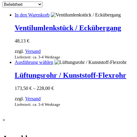
sortiert
In den Warenkorb
Ventilumlenkstück / Eckübergang
48,13
€
zzgl.
Versand
Lieferzeit: ca. 3-4 Werktage
Dieses
Ausführung wählen
Produkt
weist
Lüftungsrohr / Kunststoff-Flexrohr
mehrere
Varianten
Preisspanne:
173,50
€
–
228,00
€
auf.
173,50 €
Die
zzgl.
Versand
bis
Optionen
228,00 €
Lieferzeit: ca. 3-4 Werktage
können
auf
der
×
Produktseite
gewählt
werden