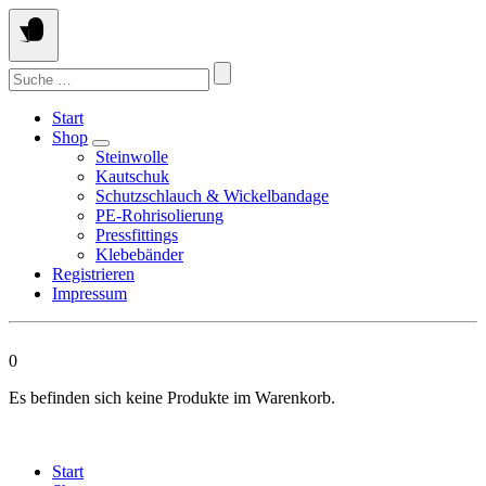
Springen
Sie
zum
Suchen
Inhalt
nach:
Start
Shop
Steinwolle
Kautschuk
Schutzschlauch & Wickelbandage
PE-Rohrisolierung
Pressfittings
Klebebänder
Registrieren
Impressum
0
Es befinden sich keine Produkte im Warenkorb.
Start