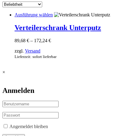
Dieses
Ausführung wählen
Produkt
weist
Verteilerschrank Unterputz
mehrere
Varianten
Preisspanne:
89,68
€
–
172,24
€
auf.
89,68 €
Die
zzgl.
Versand
bis
Optionen
172,24 €
Lieferzeit: sofort lieferbar
können
auf
der
×
Produktseite
gewählt
werden
Anmelden
Angemeldet bleiben