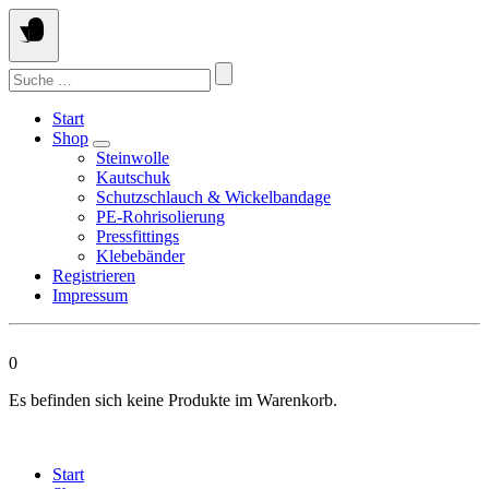
Springen
Sie
zum
Suchen
Inhalt
nach:
Start
Shop
Steinwolle
Kautschuk
Schutzschlauch & Wickelbandage
PE-Rohrisolierung
Pressfittings
Klebebänder
Registrieren
Impressum
0
Es befinden sich keine Produkte im Warenkorb.
Start