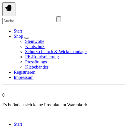
Springen
Sie
zum
Suchen
Inhalt
nach:
Start
Shop
Steinwolle
Kautschuk
Schutzschlauch & Wickelbandage
PE-Rohrisolierung
Pressfittings
Klebebänder
Registrieren
Impressum
0
Es befinden sich keine Produkte im Warenkorb.
Start