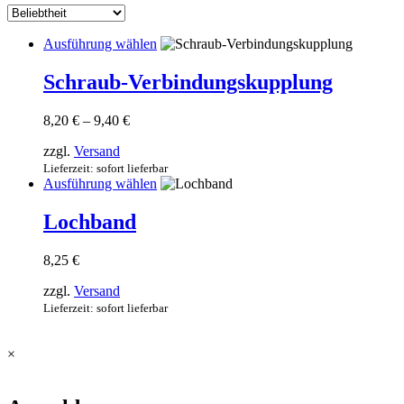
sortiert
Dieses
Ausführung wählen
Produkt
weist
Schraub-Verbindungskupplung
mehrere
Varianten
Preisspanne:
8,20
€
–
9,40
€
auf.
8,20 €
Die
zzgl.
Versand
bis
Optionen
9,40 €
Lieferzeit: sofort lieferbar
können
Dieses
Ausführung wählen
auf
Produkt
der
weist
Lochband
Produktseite
mehrere
gewählt
Varianten
werden
8,25
€
auf.
Die
zzgl.
Versand
Optionen
Lieferzeit: sofort lieferbar
können
auf
der
×
Produktseite
gewählt
werden